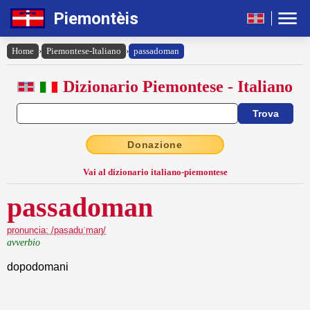
Piemontèis
Home
›
Piemontese-Italiano
›
passadoman
Dizionario Piemontese - Italiano
Donazione
Vai al dizionario italiano-piemontese
passadoman
pronuncia: /pasaduˈmaŋ/
avverbio
dopodomani