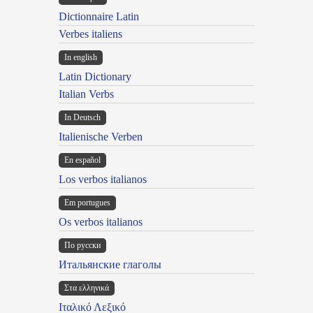
Dictionnaire Latin
Verbes italiens
In english
Latin Dictionary
Italian Verbs
In Deutsch
Italienische Verben
En español
Los verbos italianos
Em portugues
Os verbos italianos
По русски
Итальянские глаголы
Στα ελληνικά
Ιταλικό Λεξικό