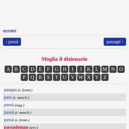
permalink
‹ passà
passagé ›
Sfoglia il dizionario
A
B
C
D
E
F
G
H
I
J
K
L
M
N
O
P
Q
R
S
T
U
V
W
X
Y
Z
pasqua
(s. femm.)
pass
(s. masch.)
passà
(agg.)
passà
(s. masch.)
passà
(s. femm.)
passadoman
(avv.)