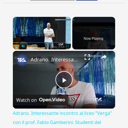
×
Now Playing
×
Play
Unmute
Fullscreen
Adrano. Interessante incontro al liceo “Verga” con il prof. Fabio Gamberini. Studenti del Linguistic
Play
Watch on
Video
Adrano. Interessante incontro al liceo “Verga”
con il prof. Fabio Gamberini. Studenti del