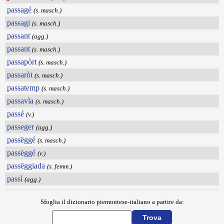
passagé
(s. masch.)
passagi
(s. masch.)
passant
(agg.)
passant
(s. masch.)
passapòrt
(s. masch.)
passaròt
(s. masch.)
passatemp
(s. masch.)
passavìa
(s. masch.)
passé
(v.)
passeger
(agg.)
passëggé
(s. masch.)
passëggé
(v.)
passëggiada
(s. femm.)
passì
(agg.)
Sfoglia il dizionario piemontese-italiano a partire da: