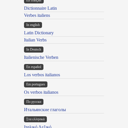
En français
Dictionnaire Latin
Verbes italiens
In english
Latin Dictionary
Italian Verbs
In Deutsch
Italienische Verben
En español
Los verbos italianos
Em portugues
Os verbos italianos
По русски
Итальянские глаголы
Στα ελληνικά
Ιταλικό Λεξικό