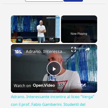
×
Now Playing
×
Play
Unmute
Fullscreen
Adrano. Interessante incontro al liceo “Verga” con il prof. Fabio Gamberini. Studenti del Linguistic
Play
Watch on
Video
Adrano. Interessante incontro al liceo “Verga”
con il prof. Fabio Gamberini. Studenti del