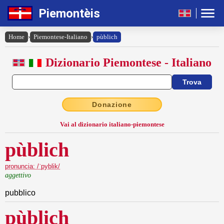
Piemontèis
Home
›
Piemontese-Italiano
›
pùblich
Dizionario Piemontese - Italiano
Donazione
Vai al dizionario italiano-piemontese
pùblich
pronuncia: /ˈpyblik/
aggettivo
pubblico
pùblich