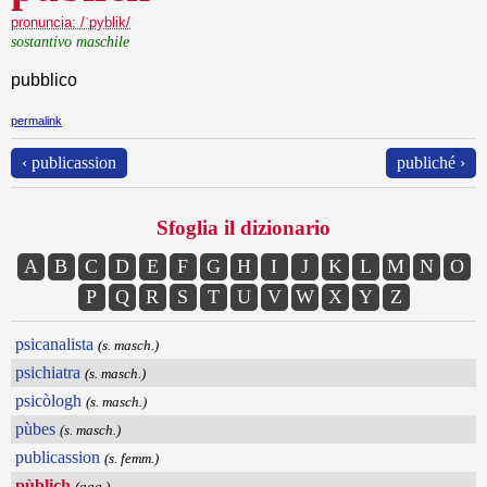
pronuncia: /ˈpyblik/
sostantivo maschile
pubblico
permalink
‹ publicassion
publiché ›
Sfoglia il dizionario
A
B
C
D
E
F
G
H
I
J
K
L
M
N
O
P
Q
R
S
T
U
V
W
X
Y
Z
psicanalista
(s. masch.)
psichiatra
(s. masch.)
psicòlogh
(s. masch.)
pùbes
(s. masch.)
publicassion
(s. femm.)
pùblich
(agg.)