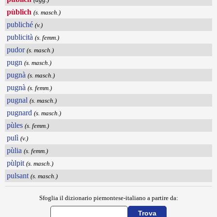
pùblich
(s. masch.)
publiché
(v.)
publicità
(s. femm.)
pudor
(s. masch.)
pugn
(s. masch.)
pugnà
(s. masch.)
pugnà
(s. femm.)
pugnal
(s. masch.)
pugnard
(s. masch.)
pùles
(s. femm.)
pulì
(v.)
pùlia
(s. femm.)
pùlpit
(s. masch.)
pulsant
(s. masch.)
Sfoglia il dizionario piemontese-italiano a partire da: