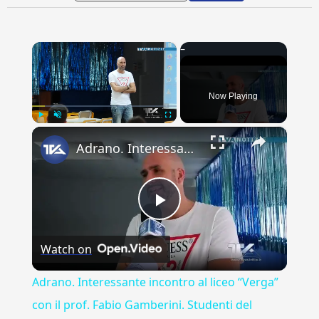
×
Now Playing
×
Play
Unmute
Fullscreen
Adrano. Interessante incontro al liceo “Verga” con il prof. Fabio Gamberini. Studenti del Linguistic
Play
Watch on
Video
Adrano. Interessante incontro al liceo “Verga”
con il prof. Fabio Gamberini. Studenti del