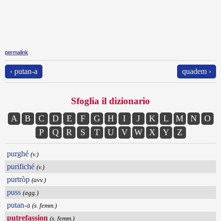
permalink
‹ putan-a
quadem ›
Sfoglia il dizionario
A
B
C
D
E
F
G
H
I
J
K
L
M
N
O
P
Q
R
S
T
U
V
W
X
Y
Z
purghé
(v.)
purifiché
(v.)
purtròp
(avv.)
puss
(agg.)
putan-a
(s. femm.)
putrefassion
(s. femm.)