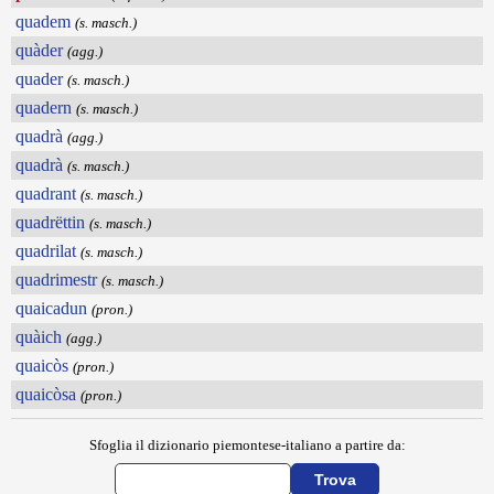
quadem
(s. masch.)
quàder
(agg.)
quader
(s. masch.)
quadern
(s. masch.)
quadrà
(agg.)
quadrà
(s. masch.)
quadrant
(s. masch.)
quadrëttin
(s. masch.)
quadrilat
(s. masch.)
quadrimestr
(s. masch.)
quaicadun
(pron.)
quàich
(agg.)
quaicòs
(pron.)
quaicòsa
(pron.)
Sfoglia il dizionario piemontese-italiano a partire da: