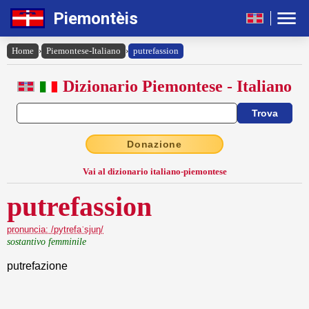
Piemontèis
Home
›
Piemontese-Italiano
›
putrefassion
Dizionario Piemontese - Italiano
Donazione
Vai al dizionario italiano-piemontese
putrefassion
pronuncia: /pytrefaˈsjuŋ/
sostantivo femminile
putrefazione