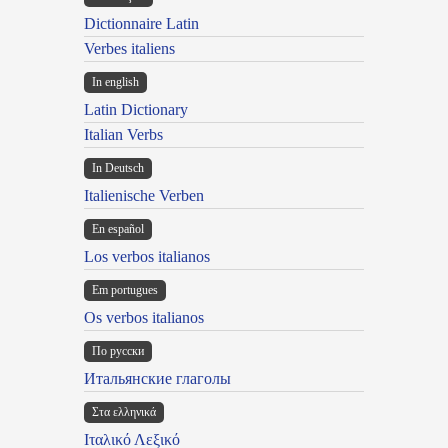
Dictionnaire Latin
Verbes italiens
In english
Latin Dictionary
Italian Verbs
In Deutsch
Italienische Verben
En español
Los verbos italianos
Em portugues
Os verbos italianos
По русски
Итальянские глаголы
Στα ελληνικά
Ιταλικό Λεξικό