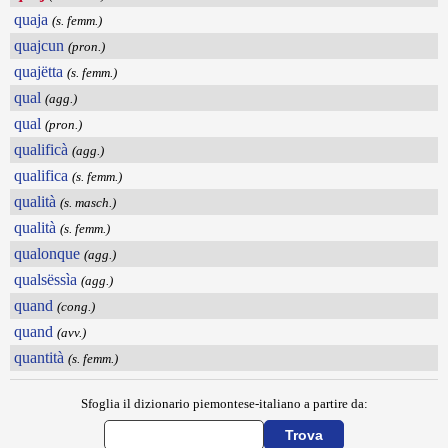
quaja
(s. femm.)
quajcun
(pron.)
quajëtta
(s. femm.)
qual
(agg.)
qual
(pron.)
qualificà
(agg.)
qualifica
(s. femm.)
qualità
(s. masch.)
qualità
(s. femm.)
qualonque
(agg.)
qualsëssìa
(agg.)
quand
(cong.)
quand
(avv.)
quantità
(s. femm.)
Sfoglia il dizionario piemontese-italiano a partire da: