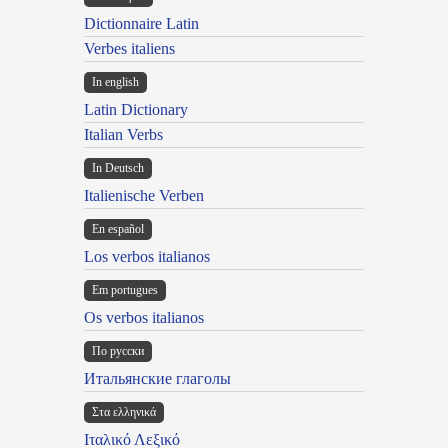
Dictionnaire Latin
Verbes italiens
In english
Latin Dictionary
Italian Verbs
In Deutsch
Italienische Verben
En español
Los verbos italianos
Em portugues
Os verbos italianos
По русски
Итальянские глаголы
Στα ελληνικά
Ιταλικό Λεξικό