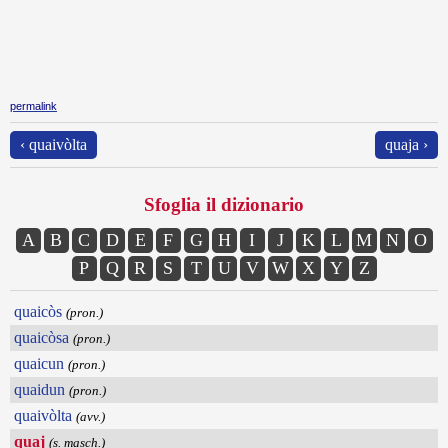
permalink
‹ quaivòlta
quaja ›
Sfoglia il dizionario
A
B
C
D
E
F
G
H
I
J
K
L
M
N
O
P
Q
R
S
T
U
V
W
X
Y
Z
quaicòs
(pron.)
quaicòsa
(pron.)
quaicun
(pron.)
quaidun
(pron.)
quaivòlta
(avv.)
quaj
(s. masch.)