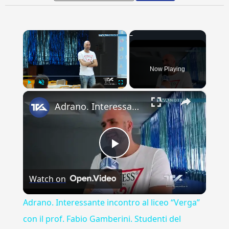
×
Now Playing
×
Play
Unmute
Fullscreen
Adrano. Interessante incontro al liceo “Verga” con il prof. Fabio Gamberini. Studenti del Linguistic
Play
Watch on
Video
Adrano. Interessante incontro al liceo “Verga”
con il prof. Fabio Gamberini. Studenti del