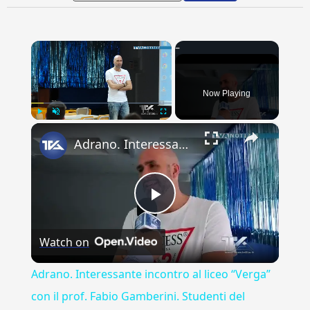
×
Now Playing
×
Play
Unmute
Fullscreen
Adrano. Interessante incontro al liceo “Verga” con il prof. Fabio Gamberini. Studenti del Linguistic
Play
Watch on
Video
Adrano. Interessante incontro al liceo “Verga”
con il prof. Fabio Gamberini. Studenti del