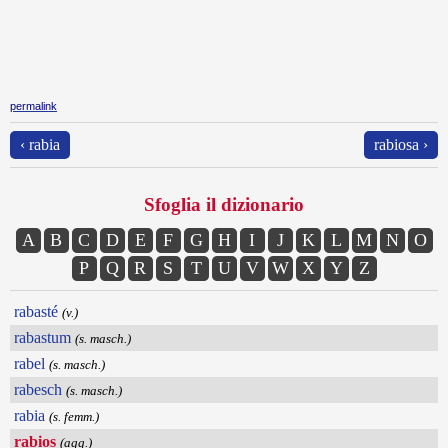
permalink
‹ rabia
rabiosa ›
Sfoglia il dizionario
A
B
C
D
E
F
G
H
I
J
K
L
M
N
O
P
Q
R
S
T
U
V
W
X
Y
Z
rabasté
(v.)
rabastum
(s. masch.)
rabel
(s. masch.)
rabesch
(s. masch.)
rabia
(s. femm.)
rabios
(agg.)