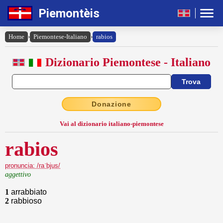
Piemontèis
Home
›
Piemontese-Italiano
›
rabios
Dizionario Piemontese - Italiano
Donazione
Vai al dizionario italiano-piemontese
rabios
pronuncia: /raˈbjus/
aggettivo
1
arrabbiato
2
rabbioso