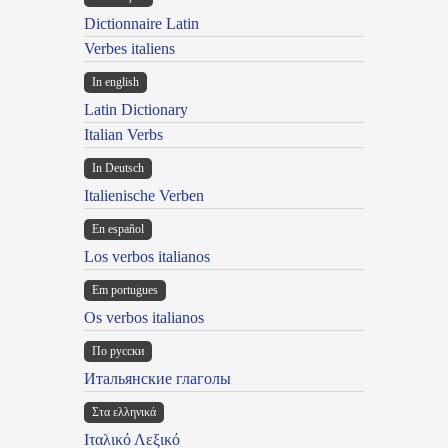
Dictionnaire Latin
Verbes italiens
In english
Latin Dictionary
Italian Verbs
In Deutsch
Italienische Verben
En español
Los verbos italianos
Em portugues
Os verbos italianos
По русски
Итальянские глаголы
Στα ελληνικά
Ιταλικό Λεξικό