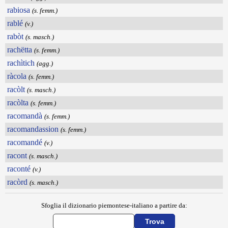
rabiosa
(s. femm.)
rablé
(v.)
rabòt
(s. masch.)
rachëtta
(s. femm.)
rachìtich
(agg.)
ràcola
(s. femm.)
racòlt
(s. masch.)
racòlta
(s. femm.)
racomandà
(s. femm.)
racomandassion
(s. femm.)
racomandé
(v.)
racont
(s. masch.)
raconté
(v.)
racòrd
(s. masch.)
Sfoglia il dizionario piemontese-italiano a partire da: