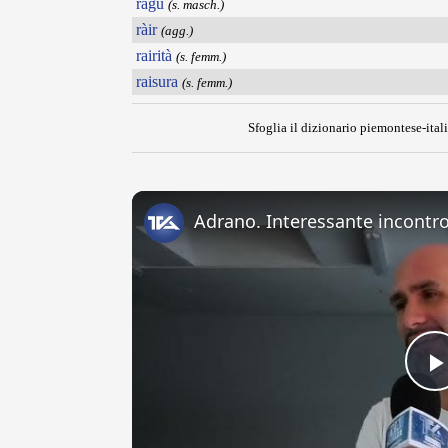
ragù
(s. masch.)
ràir
(agg.)
rairità
(s. femm.)
raisura
(s. femm.)
Sfoglia il dizionario piemontese-itali