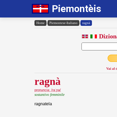
Piemontèis
Home
›
Piemontese-Italiano
›
ragnà
Dizion
Vai al 
ragnà
pronuncia: /raˈɲa/
sostantivo femminile
ragnatela