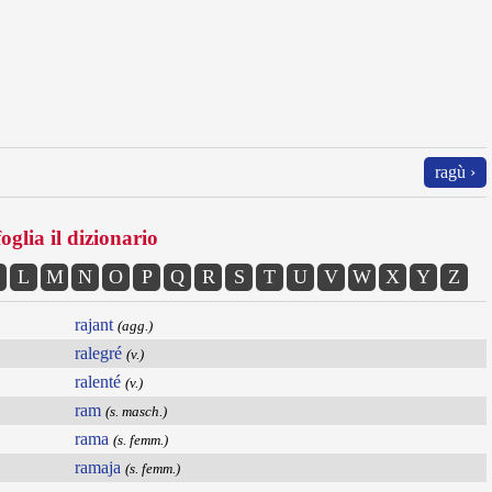
ragù ›
oglia il dizionario
L
M
N
O
P
Q
R
S
T
U
V
W
X
Y
Z
rajant
(agg.)
ralegré
(v.)
ralenté
(v.)
ram
(s. masch.)
rama
(s. femm.)
ramaja
(s. femm.)