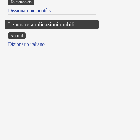
Ën piemontèis
Dissionari piemontèis
Le nostre applicazioni mobili
Android
Dizionario italiano
reen