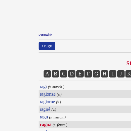
permalink
‹ ragn
Sf
A
B
C
D
E
F
G
H
I
J
K
ragi
(s. masch.)
ragionze
(v.)
ragiorné
(v.)
ragiré
(v.)
ragn
(s. masch.)
ragnà
(s. femm.)