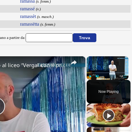
ramassa
(s. femm.)
ramassé
(v.)
ramassèt
(s. masch.)
ramassëtta
(s. femm.)
ano a partire da:
×
×
Adrano. Interessante incontro al liceo “Verga” con il prof. Fabio Gamberini. Studenti del Linguistic
Play
Unmute
Fullsc
Now Playing
Play