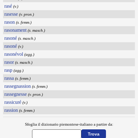
rasé
(v.)
rasesse
(v. pron.)
rason
(s. femm.)
rasonament
(s. masch.)
rasoné
(s. masch.)
rasoné
(v.)
rasonévol
(agg.)
rasor
(s. masch.)
rasp
(agg.)
rassa
(s. femm.)
rassegnassion
(s. femm.)
rassegnesse
(v. pron.)
rassicuré
(v.)
rassion
(s. femm.)
Sfoglia il dizionario piemontese-italiano a partire da: