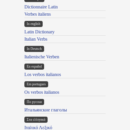
Dictionnaire Latin
Verbes italiens
In english
Latin Dictionary
Italian Verbs
In Deutsch
Italienische Verben
En español
Los verbos italianos
Em portugues
Os verbos italianos
По русски
Итальянские глаголы
Στα ελληνικά
Ιταλικό Λεξικό