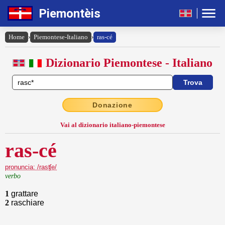
Piemontèis
Home
›
Piemontese-Italiano
›
ras-cé
Dizionario Piemontese - Italiano
Donazione
Vai al dizionario italiano-piemontese
ras-cé
pronuncia: /rasʧe/
verbo
1
grattare
2
raschiare