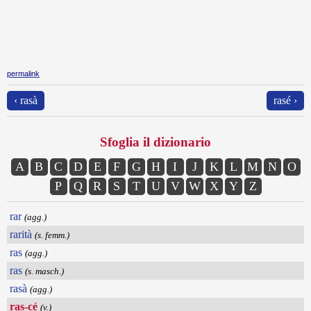
permalink
‹ rasà
rasé ›
Sfoglia il dizionario
A
B
C
D
E
F
G
H
I
J
K
L
M
N
O
P
Q
R
S
T
U
V
W
X
Y
Z
rar
(agg.)
rarità
(s. femm.)
ras
(agg.)
ras
(s. masch.)
rasà
(agg.)
ras-cé
(v.)