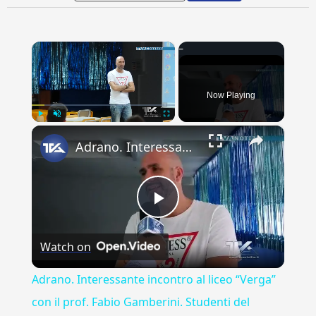
×
Now Playing
×
Play
Unmute
Fullscreen
Adrano. Interessante incontro al liceo “Verga” con il prof. Fabio Gamberini. Studenti del Linguistic
Play
Watch on
Video
Adrano. Interessante incontro al liceo “Verga”
con il prof. Fabio Gamberini. Studenti del