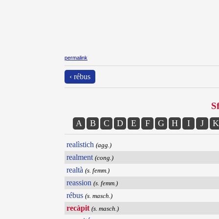
permalink
‹ rébus
Sf
A
B
C
D
E
F
G
H
I
J
K
realìstich
(agg.)
realment
(cong.)
realtà
(s. femm.)
reassion
(s. femm.)
rébus
(s. masch.)
recàpit
(s. masch.)