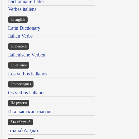
Dictionnaire Latin
Verbes italiens
In english
Latin Dictionary
Italian Verbs
In Deutsch
Italienische Verben
En español
Los verbos italianos
Em portugues
Os verbos italianos
По русски
Итальянские глаголы
Στα ελληνικά
Ιταλικό Λεξικό