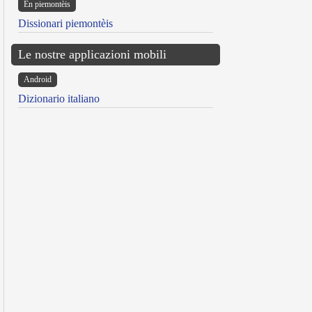
Ën piemontèis
Dissionari piemontèis
Le nostre applicazioni mobili
Android
Dizionario italiano
reen