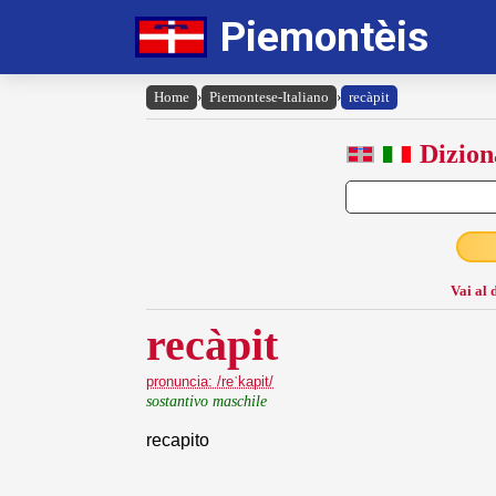
Piemontèis
Home
›
Piemontese-Italiano
›
recàpit
Dizion
Vai al 
recàpit
pronuncia: /reˈkapit/
sostantivo maschile
recapito