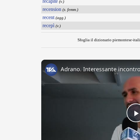
recapité
(v.)
recension
(s. femm.)
recent
(agg.)
recepì
(v.)
Sfoglia il dizionario piemontese-itali