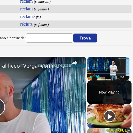
reclam
(s. masch.)
reclam
(s. femm.)
reclamé
(v.)
récluta
(s. femm.)
ano a partire da:
×
×
Adrano. Interessante incontro al liceo “Verga” con il prof. Fabio Gamberini. Studenti del Linguistic
Play
Unmute
Fullsc
Now Playing
Play