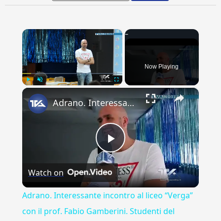
×
Now Playing
×
Play
Unmute
Fullscreen
Adrano. Interessante incontro al liceo “Verga” con il prof. Fabio Gamberini. Studenti del Linguistic
Play
Watch on
Video
Adrano. Interessante incontro al liceo “Verga”
con il prof. Fabio Gamberini. Studenti del