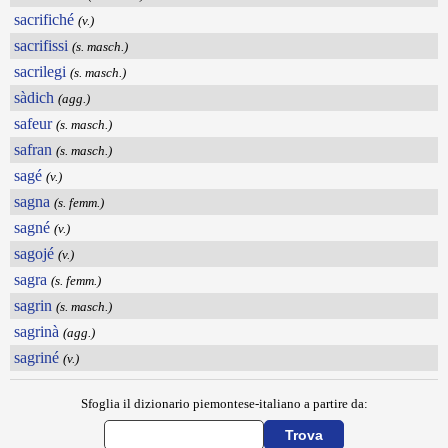
sacrifiché
(v.)
sacrifissi
(s. masch.)
sacrilegi
(s. masch.)
sàdich
(agg.)
safeur
(s. masch.)
safran
(s. masch.)
sagé
(v.)
sagna
(s. femm.)
sagné
(v.)
sagojé
(v.)
sagra
(s. femm.)
sagrin
(s. masch.)
sagrinà
(agg.)
sagriné
(v.)
Sfoglia il dizionario piemontese-italiano a partire da: