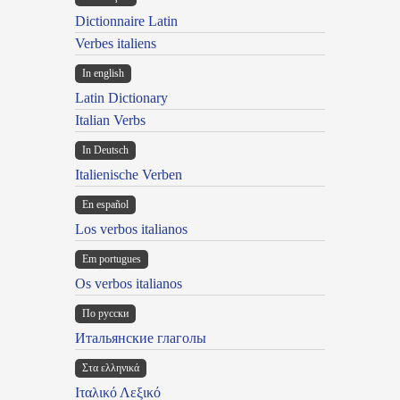
Dictionnaire Latin
Verbes italiens
In english
Latin Dictionary
Italian Verbs
In Deutsch
Italienische Verben
En español
Los verbos italianos
Em portugues
Os verbos italianos
По русски
Итальянские глаголы
Στα ελληνικά
Ιταλικό Λεξικό