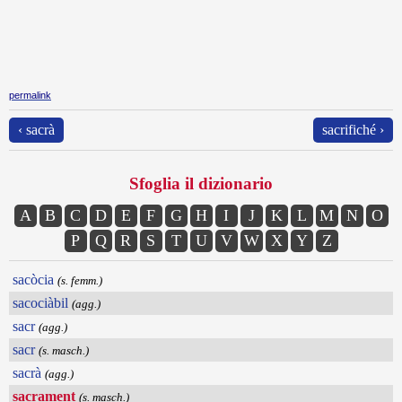
permalink
‹ sacrà
sacrifiché ›
Sfoglia il dizionario
A
B
C
D
E
F
G
H
I
J
K
L
M
N
O
P
Q
R
S
T
U
V
W
X
Y
Z
sacòcia
(s. femm.)
sacociàbil
(agg.)
sacr
(agg.)
sacr
(s. masch.)
sacrà
(agg.)
sacrament
(s. masch.)