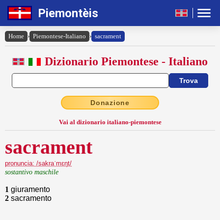
Piemontèis
Home
›
Piemontese-Italiano
›
sacrament
Dizionario Piemontese - Italiano
Donazione
Vai al dizionario italiano-piemontese
sacrament
pronuncia: /sakraˈmɛŋt/
sostantivo maschile
1
giuramento
2
sacramento