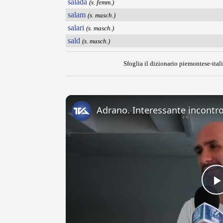
salada
(s. femm.)
salam
(s. masch.)
salari
(s. masch.)
sald
(s. masch.)
Sfoglia il dizionario piemontese-itali