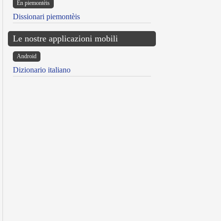
Ën piemontèis
Dissionari piemontèis
Le nostre applicazioni mobili
Android
Dizionario italiano
reen