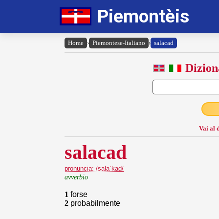
Piemontèis
Home
›
Piemontese-Italiano
›
salacad
Dizion
Vai al 
salacad
pronuncia: /salaˈkad/
avverbio
1
forse
2
probabilmente