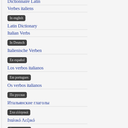
Dictionnaire Latin
Verbes italiens
In english
Latin Dictionary
Italian Verbs
In Deutsch
Italienische Verben
En español
Los verbos italianos
Em portugues
Os verbos italianos
По русски
Итальянские глаголы
Στα ελληνικά
Ιταλικό Λεξικό