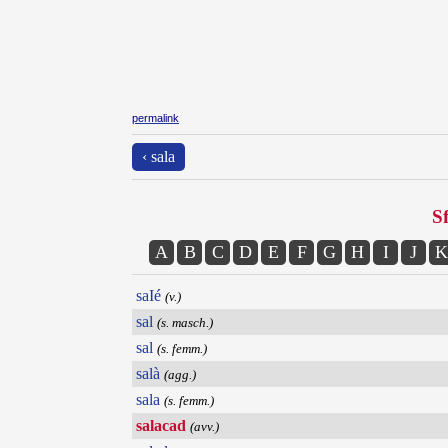
permalink
‹ sala
Sf
A
B
C
D
E
F
G
H
I
J
K
saIé
(v.)
sal
(s. masch.)
sal
(s. femm.)
salà
(agg.)
sala
(s. femm.)
salacad
(avv.)