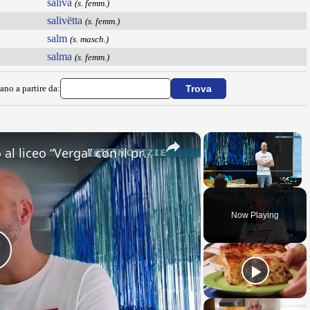
saliva
(s. femm.)
salivëtta
(s. femm.)
salm
(s. masch.)
salma
(s. femm.)
ano a partire da:
×
×
Adrano. Interessante incontro al liceo “Verga” con il prof. Fabio Gamberini. Studenti del Linguistic
Play
Unmute
Fullsc
Now Playing
Play