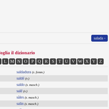
salada ›
oglia il dizionario
L
M
N
O
P
Q
R
S
T
U
V
W
X
Y
Z
saldadura
(s. femm.)
saldé
(v.)
saldo
(s. masch.)
salé
(v.)
sàles
(s. masch.)
salin
(s. masch.)