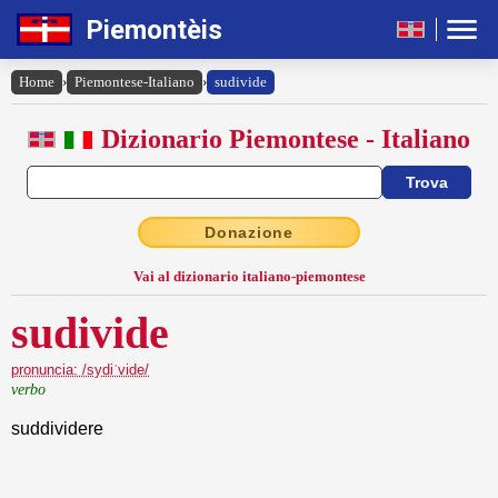
Piemontèis
Home
›
Piemontese-Italiano
›
sudivide
Dizionario Piemontese - Italiano
Donazione
Vai al dizionario italiano-piemontese
sudivide
pronuncia: /sydiˈvide/
verbo
suddividere