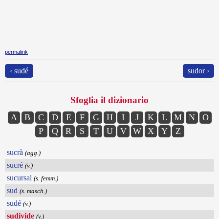
permalink
‹ sudé
sudor ›
Sfoglia il dizionario
A
B
C
D
E
F
G
H
I
J
K
L
M
N
O
P
Q
R
S
T
U
V
W
X
Y
Z
sucrà
(agg.)
sucré
(v.)
sucursal
(s. femm.)
sud
(s. masch.)
sudé
(v.)
sudivide
(v.)