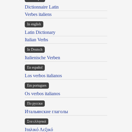
Dictionnaire Latin
Verbes italiens
In english
Latin Dictionary
Italian Verbs
In Deutsch
Italienische Verben
En español
Los verbos italianos
Em portugues
Os verbos italianos
По русски
Итальянские глаголы
Στα ελληνικά
Ιταλικό Λεξικό