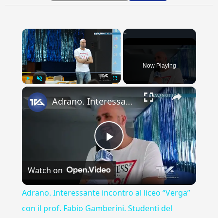
×
Now Playing
×
Play
Unmute
Fullscreen
Adrano. Interessante incontro al liceo “Verga” con il prof. Fabio Gamberini. Studenti del Linguistic
Play
Watch on
Video
Adrano. Interessante incontro al liceo “Verga”
con il prof. Fabio Gamberini. Studenti del