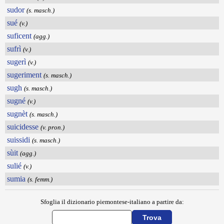
sudor
(s. masch.)
sué
(v.)
suficent
(agg.)
sufrì
(v.)
sugerì
(v.)
sugeriment
(s. masch.)
sugh
(s. masch.)
sugné
(v.)
sugnèt
(s. masch.)
suicidesse
(v. pron.)
suissidi
(s. masch.)
sùit
(agg.)
sulié
(v.)
sumia
(s. femm.)
Sfoglia il dizionario piemontese-italiano a partire da: