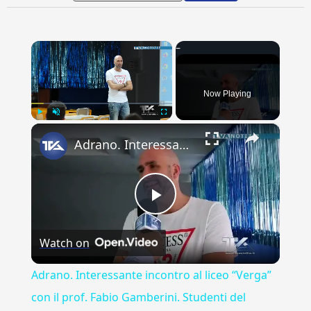
×
Now Playing
×
Play
Unmute
Fullscreen
Adrano. Interessante incontro al liceo “Verga” con il prof. Fabio Gamberini. Studenti del Linguistic
Play
Watch on
Video
Adrano. Interessante incontro al liceo “Verga”
con il prof. Fabio Gamberini. Studenti del