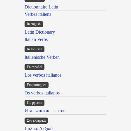
Dictionnaire Latin
Verbes italiens
In english
Latin Dictionary
Italian Verbs
In Deutsch
Italienische Verben
En español
Los verbos italianos
Em portugues
Os verbos italianos
По русски
Итальянские глаголы
Στα ελληνικά
Ιταλικό Λεξικό