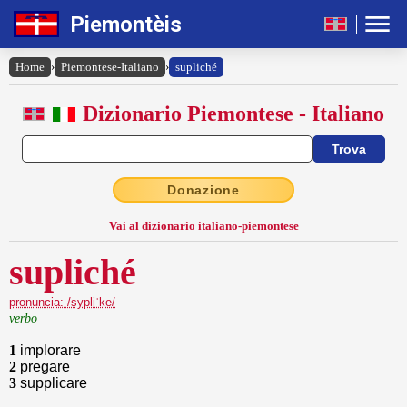
Piemontèis
Home
›
Piemontese-Italiano
›
supliché
Dizionario Piemontese - Italiano
Donazione
Vai al dizionario italiano-piemontese
supliché
pronuncia: /sypliˈke/
verbo
1
implorare
2
pregare
3
supplicare