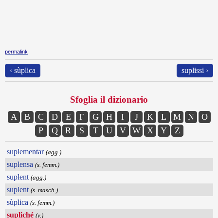
permalink
‹ sùplica
suplissi ›
Sfoglia il dizionario
A
B
C
D
E
F
G
H
I
J
K
L
M
N
O
P
Q
R
S
T
U
V
W
X
Y
Z
suplementar
(agg.)
suplensa
(s. femm.)
suplent
(agg.)
suplent
(s. masch.)
sùplica
(s. femm.)
supliché
(v.)