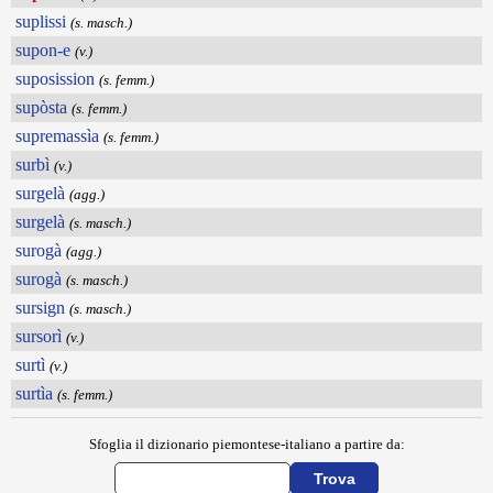
suplissi
(s. masch.)
supon-e
(v.)
suposission
(s. femm.)
supòsta
(s. femm.)
supremassìa
(s. femm.)
surbì
(v.)
surgelà
(agg.)
surgelà
(s. masch.)
surogà
(agg.)
surogà
(s. masch.)
sursign
(s. masch.)
sursorì
(v.)
surtì
(v.)
surtìa
(s. femm.)
Sfoglia il dizionario piemontese-italiano a partire da: