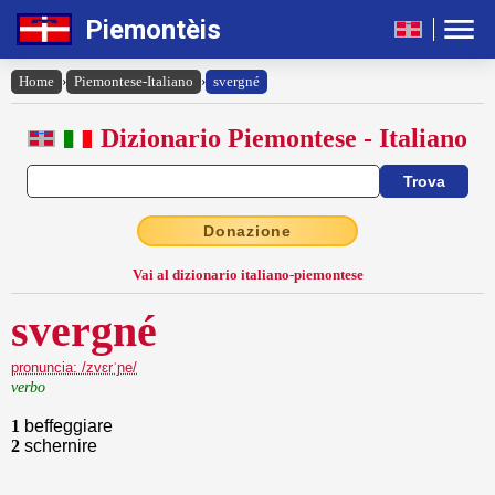
Piemontèis
Home
›
Piemontese-Italiano
›
svergné
Dizionario Piemontese - Italiano
Donazione
Vai al dizionario italiano-piemontese
svergné
pronuncia: /zvɛrˈɲe/
verbo
1
beffeggiare
2
schernire