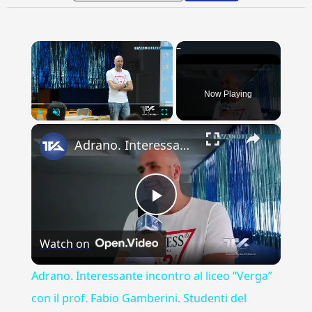
×
Now Playing
×
Play
Unmute
Fullscreen
Adrano. Interessante incontro al liceo “Verga” con il prof. Fabio Gamberini. Studenti del Linguistic
Play
Watch on
Video
Adrano. Interessante incontro al liceo “Verga”
con il prof. Fabio Gamberini. Studenti del