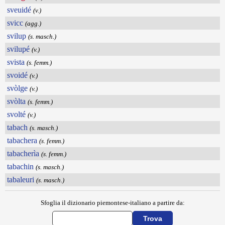
sveuidé
(v.)
svicc
(agg.)
svilup
(s. masch.)
svilupé
(v.)
svista
(s. femm.)
svoidé
(v.)
svòlge
(v.)
svòlta
(s. femm.)
svolté
(v.)
tabach
(s. masch.)
tabachera
(s. femm.)
tabacherìa
(s. femm.)
tabachin
(s. masch.)
tabaleuri
(s. masch.)
Sfoglia il dizionario piemontese-italiano a partire da: