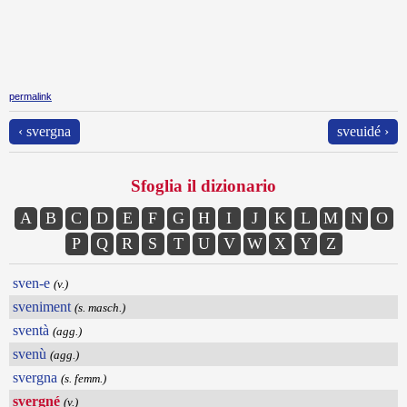
permalink
‹ svergna
sveuidé ›
Sfoglia il dizionario
A
B
C
D
E
F
G
H
I
J
K
L
M
N
O
P
Q
R
S
T
U
V
W
X
Y
Z
sven-e
(v.)
sveniment
(s. masch.)
sventà
(agg.)
svenù
(agg.)
svergna
(s. femm.)
svergné
(v.)