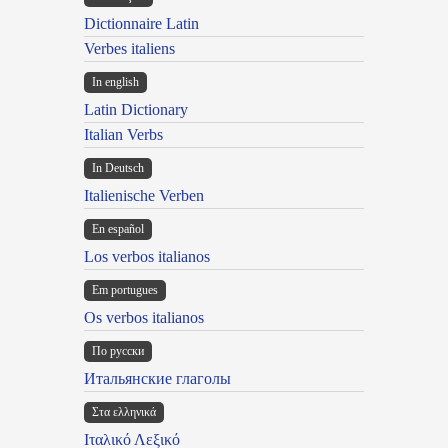
Dictionnaire Latin
Verbes italiens
In english
Latin Dictionary
Italian Verbs
In Deutsch
Italienische Verben
En español
Los verbos italianos
Em portugues
Os verbos italianos
По русски
Итальянские глаголы
Στα ελληνικά
Ιταλικό Λεξικό