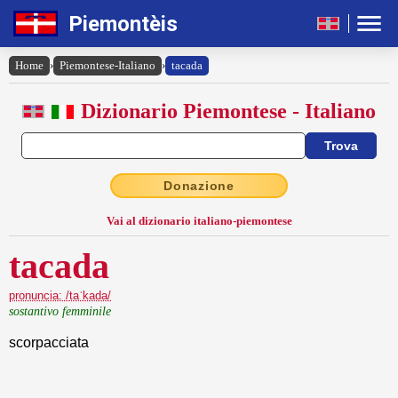
Piemontèis
Home
›
Piemontese-Italiano
›
tacada
Dizionario Piemontese - Italiano
Donazione
Vai al dizionario italiano-piemontese
tacada
pronuncia: /taˈkada/
sostantivo femminile
scorpacciata