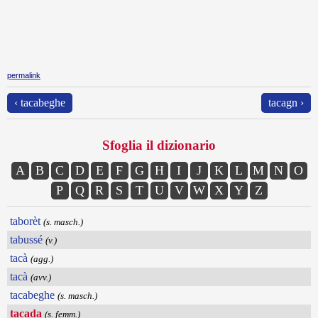
permalink
‹ tacabeghe
tacagn ›
Sfoglia il dizionario
A
B
C
D
E
F
G
H
I
J
K
L
M
N
O
P
Q
R
S
T
U
V
W
X
Y
Z
taborèt
(s. masch.)
tabussé
(v.)
tacà
(agg.)
tacà
(avv.)
tacabeghe
(s. masch.)
tacada
(s. femm.)