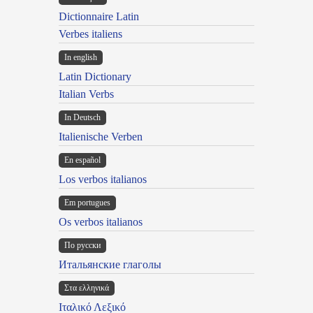
Dictionnaire Latin
Verbes italiens
In english
Latin Dictionary
Italian Verbs
In Deutsch
Italienische Verben
En español
Los verbos italianos
Em portugues
Os verbos italianos
По русски
Итальянские глаголы
Στα ελληνικά
Ιταλικό Λεξικό