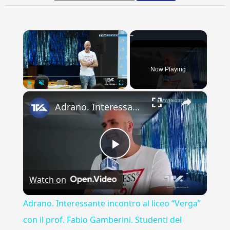
×
Now Playing
×
Play
Unmute
Fullscreen
Adrano. Interessante incontro al liceo “Verga” con il prof. Fabio Gamberini. Studenti del Linguistic
Play
Watch on
Video
Adrano. Interessante incontro al liceo “Verga”
con il prof. Fabio Gamberini. Studenti del