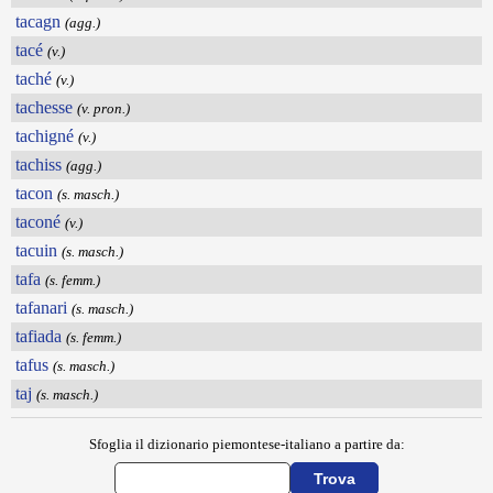
tacagn
(agg.)
tacé
(v.)
taché
(v.)
tachesse
(v. pron.)
tachigné
(v.)
tachiss
(agg.)
tacon
(s. masch.)
taconé
(v.)
tacuin
(s. masch.)
tafa
(s. femm.)
tafanari
(s. masch.)
tafiada
(s. femm.)
tafus
(s. masch.)
taj
(s. masch.)
Sfoglia il dizionario piemontese-italiano a partire da: