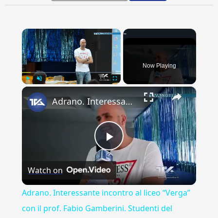
×
Now Playing
×
Play
Unmute
Fullscreen
Adrano. Interessante incontro al liceo “Verga” con il prof. Fabio Gamberini. Studenti del Linguistic
Play
Watch on
Video
Adrano. Interessante incontro al liceo “Verga”
con il prof. Fabio Gamberini. Studenti del