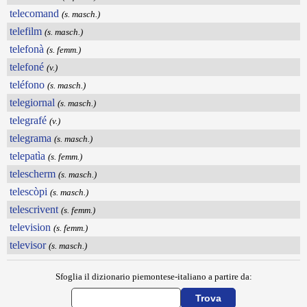
telecomand
(s. masch.)
telefilm
(s. masch.)
telefonà
(s. femm.)
telefoné
(v.)
teléfono
(s. masch.)
telegiornal
(s. masch.)
telegrafé
(v.)
telegrama
(s. masch.)
telepatìa
(s. femm.)
telescherm
(s. masch.)
telescòpi
(s. masch.)
telescrivent
(s. femm.)
television
(s. femm.)
televisor
(s. masch.)
Sfoglia il dizionario piemontese-italiano a partire da: