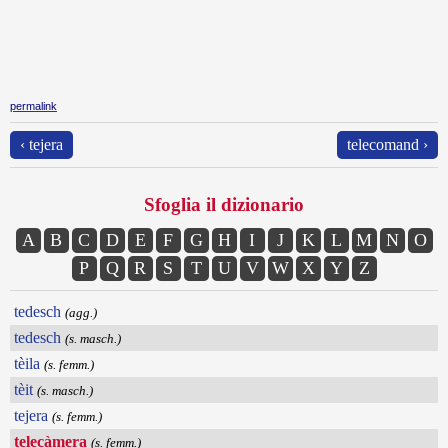
permalink
‹ tejera
telecomand ›
Sfoglia il dizionario
A
B
C
D
E
F
G
H
I
J
K
L
M
N
O
P
Q
R
S
T
U
V
W
X
Y
Z
tedesch
(agg.)
tedesch
(s. masch.)
tèila
(s. femm.)
tèit
(s. masch.)
tejera
(s. femm.)
telecàmera
(s. femm.)