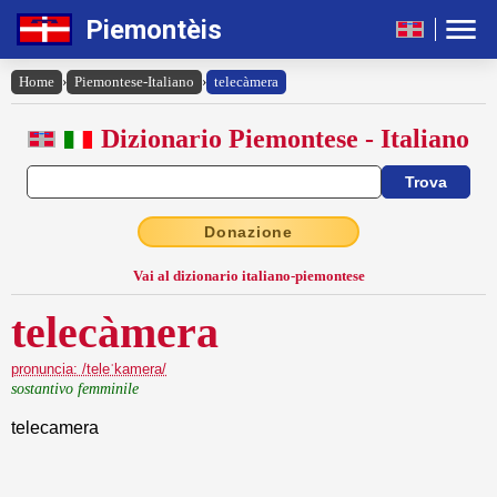
Piemontèis
Home
›
Piemontese-Italiano
›
telecàmera
Dizionario Piemontese - Italiano
Donazione
Vai al dizionario italiano-piemontese
telecàmera
pronuncia: /teleˈkamera/
sostantivo femminile
telecamera