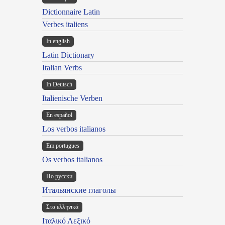
Dictionnaire Latin
Verbes italiens
In english
Latin Dictionary
Italian Verbs
In Deutsch
Italienische Verben
En español
Los verbos italianos
Em portugues
Os verbos italianos
По русски
Итальянские глаголы
Στα ελληνικά
Ιταλικό Λεξικό