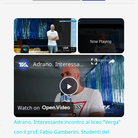
×
Now Playing
×
Play
Unmute
Fullscreen
Adrano. Interessante incontro al liceo “Verga” con il prof. Fabio Gamberini. Studenti del Linguistic
Play
Watch on
Video
Adrano. Interessante incontro al liceo “Verga”
con il prof. Fabio Gamberini. Studenti del