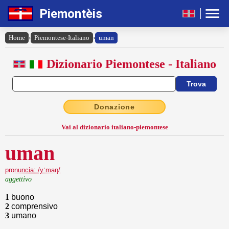
Piemontèis
Home
›
Piemontese-Italiano
›
uman
Dizionario Piemontese - Italiano
Donazione
Vai al dizionario italiano-piemontese
uman
pronuncia: /yˈmaŋ/
aggettivo
1
buono
2
comprensivo
3
umano