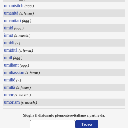
umanìstich
(agg.)
umanità
(s. femm.)
umanitari
(agg.)
ùmid
(agg.)
ùmid
(s. masch.)
umidì
(v.)
umidità
(s. femm.)
umil
(agg.)
umiliant
(agg.)
umiliassion
(s. femm.)
umilié
(v.)
umiltà
(s. femm.)
umor
(s. masch.)
umorism
(s. masch.)
Sfoglia il dizionario piemontese-italiano a partire da: