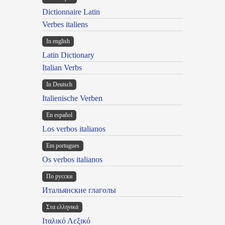
Dictionnaire Latin
Verbes italiens
In english
Latin Dictionary
Italian Verbs
In Deutsch
Italienische Verben
En español
Los verbos italianos
Em portugues
Os verbos italianos
По русски
Итальянские глаголы
Στα ελληνικά
Ιταλικό Λεξικό