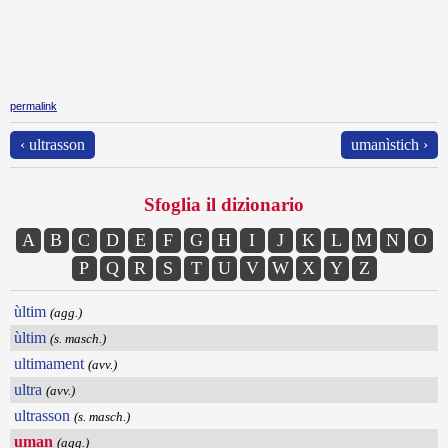
permalink
‹ ultrasson
umanìstich ›
Sfoglia il dizionario
A
B
C
D
E
F
G
H
I
J
K
L
M
N
O
P
Q
R
S
T
U
V
W
X
Y
Z
ùltim
(agg.)
ùltim
(s. masch.)
ultimament
(avv.)
ultra
(avv.)
ultrasson
(s. masch.)
uman
(agg.)