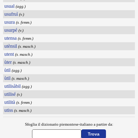
usual
(agg.)
usufruì
(v.)
usura
(s. femm.)
usurpé
(v.)
utensa
(s. femm.)
utènsil
(s. masch.)
utent
(s. masch.)
ùter
(s. masch.)
ùtil
(agg.)
ùtil
(s. masch.)
utilisàbil
(agg.)
utilisé
(v.)
utilità
(s. femm.)
utiss
(s. masch.)
Sfoglia il dizionario piemontese-italiano a partire da: