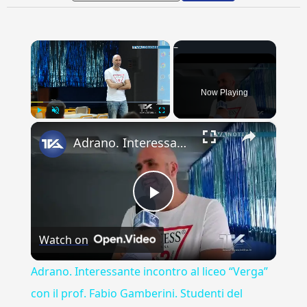
×
Now Playing
×
Play
Unmute
Fullscreen
Adrano. Interessante incontro al liceo “Verga” con il prof. Fabio Gamberini. Studenti del Linguistic
Play
Watch on
Video
Adrano. Interessante incontro al liceo “Verga”
con il prof. Fabio Gamberini. Studenti del