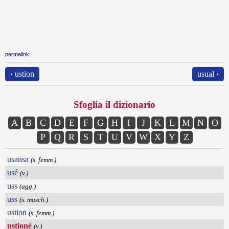
permalink
‹ ustion
usual ›
Sfoglia il dizionario
A
B
C
D
E
F
G
H
I
J
K
L
M
N
O
P
Q
R
S
T
U
V
W
X
Y
Z
usansa
(s. femm.)
usé
(v.)
uss
(agg.)
uss
(s. masch.)
ustion
(s. femm.)
ustioné
(v.)