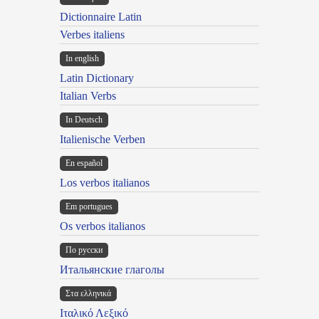
Dictionnaire Latin
Verbes italiens
In english
Latin Dictionary
Italian Verbs
In Deutsch
Italienische Verben
En español
Los verbos italianos
Em portugues
Os verbos italianos
По русски
Итальянские глаголы
Στα ελληνικά
Ιταλικό Λεξικό