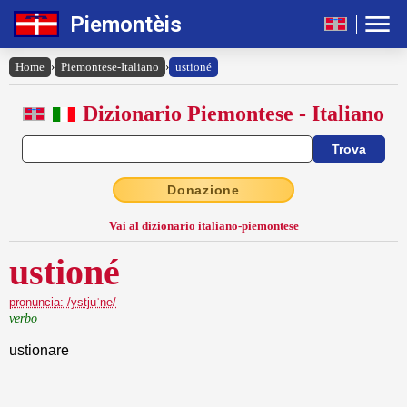
Piemontèis
Home
›
Piemontese-Italiano
›
ustioné
Dizionario Piemontese - Italiano
Donazione
Vai al dizionario italiano-piemontese
ustioné
pronuncia: /ystjuˈne/
verbo
ustionare