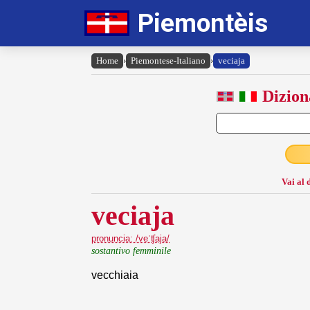
Piemontèis
Home
›
Piemontese-Italiano
›
veciaja
Dizion
Vai al 
veciaja
pronuncia: /veˈʧaja/
sostantivo femminile
vecchiaia