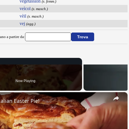
vegetassion
(s. femm.)
veìcol
(s. masch.)
vèil
(s. masch.)
vej
(agg.)
ano a partire da:
Now Playing
×
alian Easter Pie!