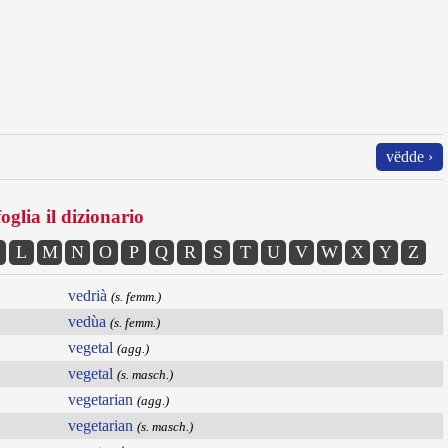
vëdde ›
oglia il dizionario
L
M
N
O
P
Q
R
S
T
U
V
W
X
Y
Z
vedrià
(s. femm.)
vedùa
(s. femm.)
vegetal
(agg.)
vegetal
(s. masch.)
vegetarian
(agg.)
vegetarian
(s. masch.)