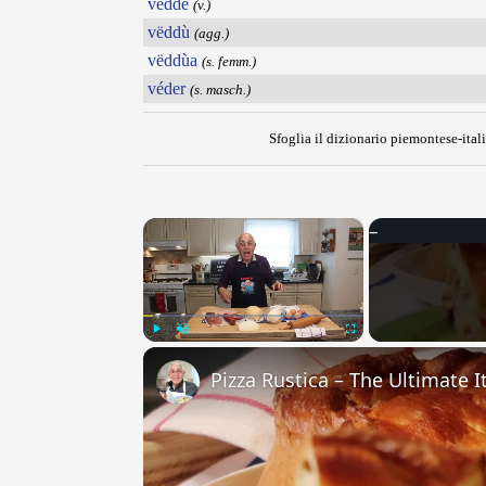
vëdde
(v.)
vëddù
(agg.)
vëddùa
(s. femm.)
véder
(s. masch.)
Sfoglia il dizionario piemontese-itali
×
Play
Unmute
Fullscreen
Pizza Rustica – The Ultimate It