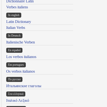
Dictionnaire Latin
Verbes italiens
In english
Latin Dictionary
Italian Verbs
In Deutsch
Italienische Verben
En español
Los verbos italianos
Em portugues
Os verbos italianos
По русски
Итальянские глаголы
Στα ελληνικά
Ιταλικό Λεξικό