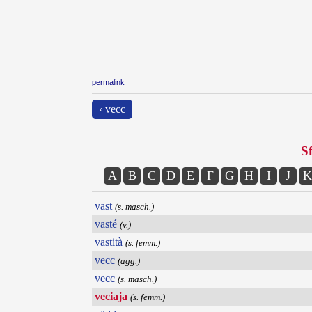
permalink
‹ vecc
Sf
A
B
C
D
E
F
G
H
I
J
K
vast
(s. masch.)
vasté
(v.)
vastità
(s. femm.)
vecc
(agg.)
vecc
(s. masch.)
veciaja
(s. femm.)