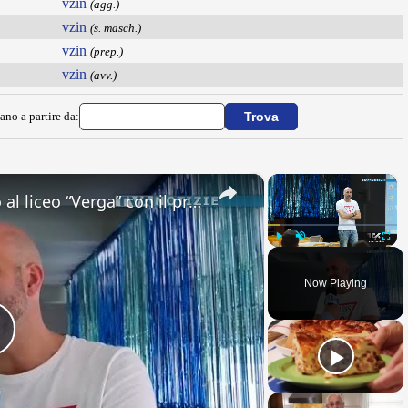
vzin
(agg.)
vzin
(s. masch.)
vzin
(prep.)
vzin
(avv.)
ano a partire da:
×
×
Adrano. Interessante incontro al liceo “Verga” con il prof. Fabio Gamberini. Studenti del Linguistic
Play
Unmute
Fullsc
Now Playing
Play