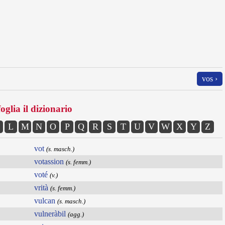
vos ›
oglia il dizionario
L
M
N
O
P
Q
R
S
T
U
V
W
X
Y
Z
vot
(s. masch.)
votassion
(s. femm.)
voté
(v.)
vrità
(s. femm.)
vulcan
(s. masch.)
vulneràbil
(agg.)