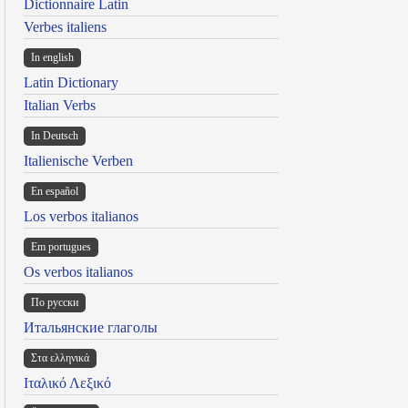
Dictionnaire Latin
Verbes italiens
In english
Latin Dictionary
Italian Verbs
In Deutsch
Italienische Verben
En español
Los verbos italianos
Em portugues
Os verbos italianos
По русски
Итальянские глаголы
Στα ελληνικά
Ιταλικό Λεξικό