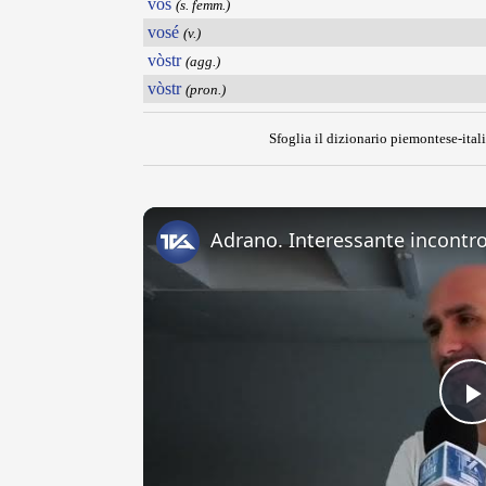
vos
(s. femm.)
vosé
(v.)
vòstr
(agg.)
vòstr
(pron.)
Sfoglia il dizionario piemontese-itali