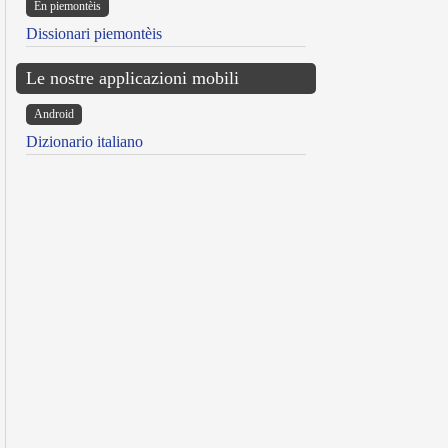
Ën piemontèis
Dissionari piemontèis
Le nostre applicazioni mobili
Android
Dizionario italiano
reen