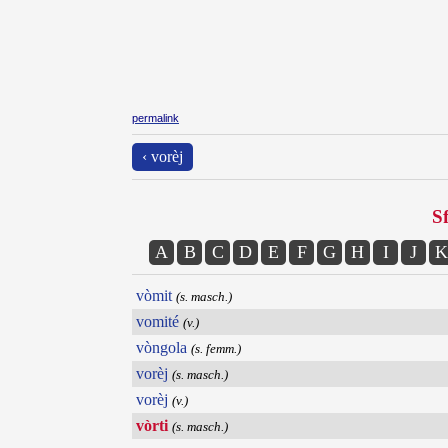
permalink
‹ vorèj
Sf
A
B
C
D
E
F
G
H
I
J
K
vòmit
(s. masch.)
vomité
(v.)
vòngola
(s. femm.)
vorèj
(s. masch.)
vorèj
(v.)
vòrti
(s. masch.)