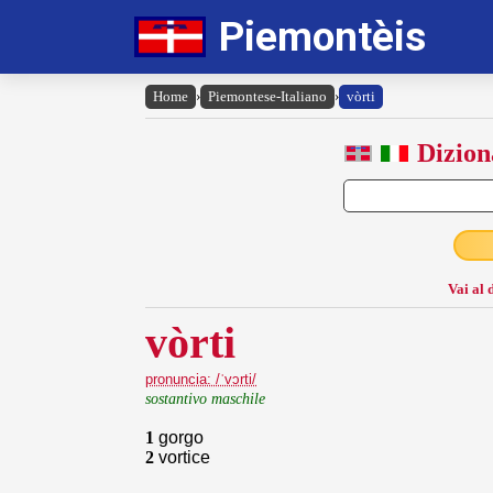
Piemontèis
Home
›
Piemontese-Italiano
›
vòrti
Dizion
Vai al 
vòrti
pronuncia: /ˈvɔrti/
sostantivo maschile
1
gorgo
2
vortice