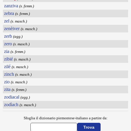
zanziva
(s. femm.)
zebra
(s. femm.)
zel
(s. masch.)
zenèiver
(s. masch.)
zerb
(agg.)
zero
(s. masch.)
zia
(s. femm.)
zibié
(s. masch.)
zilé
(s. masch.)
zinch
(s. masch.)
zio
(s. masch.)
zita
(s. femm.)
zodiacal
(agg.)
zodìach
(s. masch.)
Sfoglia il dizionario piemontese-italiano a partire da: