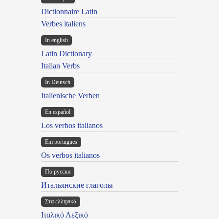
Dictionnaire Latin
Verbes italiens
In english
Latin Dictionary
Italian Verbs
In Deutsch
Italienische Verben
En español
Los verbos italianos
Em portugues
Os verbos italianos
По русски
Итальянские глаголы
Στα ελληνικά
Ιταλικό Λεξικό