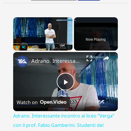
×
Now Playing
×
Play
Unmute
Fullscreen
Adrano. Interessante incontro al liceo “Verga” con il prof. Fabio Gamberini. Studenti del Linguistic
Play
Watch on
Video
Adrano. Interessante incontro al liceo “Verga”
con il prof. Fabio Gamberini. Studenti del