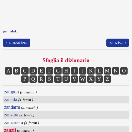
permalink
‹ zanzariera
zanziva ›
Sfoglia il dizionario
A
B
C
D
E
F
G
H
I
J
K
L
M
N
O
P
Q
R
S
T
U
V
W
X
Y
Z
zampon
(s. masch.)
zanada
(s. femm.)
zandarm
(s. masch.)
zanzara
(s. femm.)
zanzariera
(s. femm.)
zanzij
(s. masch.)