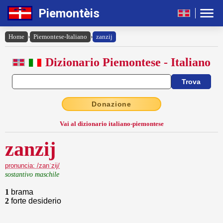
Piemontèis
Home
›
Piemontese-Italiano
›
zanzij
Dizionario Piemontese - Italiano
Donazione
Vai al dizionario italiano-piemontese
zanzij
pronuncia: /zanˈzij/
sostantivo maschile
1
brama
2
forte desiderio