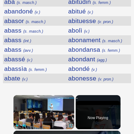
abà
abitùdin
(s. masch.)
(s. femm.)
abandoné
abitué
(v.)
(v.)
abasor
abituesse
(s. masch.)
(v. pron.)
abass
abolì
(s. masch.)
(v.)
abass
abonament
(int.)
(s. masch.)
abass
abondansa
(avv.)
(s. femm.)
abassé
abondant
(v.)
(agg.)
abassìa
abondé
(s. femm.)
(v.)
abate
abonesse
(v.)
(v. pron.)
×
Now Playing
×
Play
Unmute
Fullscreen