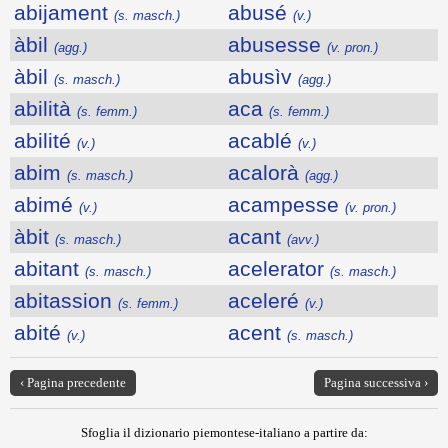
abijament
abusé
(s. masch.)
(v.)
àbil
abusesse
(agg.)
(v. pron.)
àbil
abusìv
(s. masch.)
(agg.)
abilità
aca
(s. femm.)
(s. femm.)
abilité
acablé
(v.)
(v.)
abim
acalorà
(s. masch.)
(agg.)
abimé
acampesse
(v.)
(v. pron.)
àbit
acant
(s. masch.)
(avv.)
abitant
acelerator
(s. masch.)
(s. masch.)
abitassion
aceleré
(s. femm.)
(v.)
abité
acent
(v.)
(s. masch.)
‹ Pagina precedente
Pagina successiva ›
Sfoglia il dizionario piemontese-italiano a partire da: