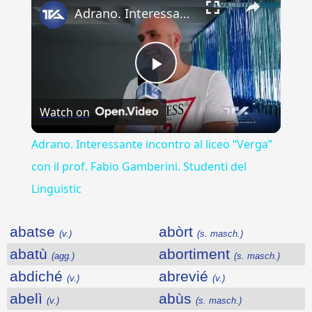
Adrano. Interessante incontro al liceo “Verga” con il prof. Fabio Gamberini. Studenti del Linguistic
Play
Watch on
Video
Adrano. Interessante incontro al liceo “Verga”
con il prof. Fabio Gamberini. Studenti del
Linguistic
abatse
abòrt
(v.)
(s. masch.)
abatù
abortiment
(agg.)
(s. masch.)
abdiché
abrevié
(v.)
(v.)
abelì
abùs
(v.)
(s. masch.)