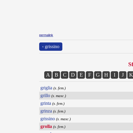
permalink
‹ grissino
Sf
A
B
C
D
E
F
G
H
I
J
K
griglia
(s. fem.)
grillo
(s. masc.)
grinta
(s. fem.)
grinza
(s. fem.)
grissino
(s. masc.)
grolla
(s. fem.)