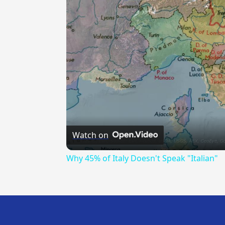
Watch on
Why 45% of Italy Doesn't Speak "Italian"
---CACHE---