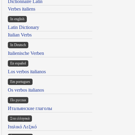
Dictionnaire Latin
Verbes italiens
In english
Latin Dictionary
Italian Verbs
In Deutsch
Italienische Verben
En español
Los verbos italianos
Em portugues
Os verbos italianos
По русски
Итальянские глаголы
Στα ελληνικά
Ιταλικό Λεξικό