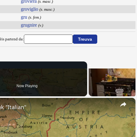
groviera
(s. masc.)
groviglio
(s. masc.)
gru
(s. fem.)
grugnire
(v.)
èis partend da:
Now Playing
×
k "Italian"