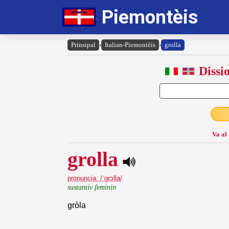
Piemontèis
Prinsipal
›
Italian-Piemontèis
›
grolla
Dissi
Va al
grolla
pronuncia: /ˈgrɔlla/
sustantiv feminin
gròla