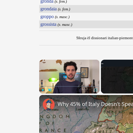
gronda
(s. fem.)
grondaia
(s. fem.)
groppo
(s. masc.)
grossista
(s. masc.)
Sfeuja ël dissionari italian-piemont
×
Play
Unmute
Fullscreen
Why 45% of Italy Doesn't Spea