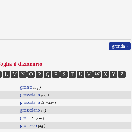
gronda ›
oglia il dizionario
L
M
N
O
P
Q
R
S
T
U
V
W
X
Y
Z
grosso
(ag.)
grossolano
(ag.)
grossolano
(s. masc.)
grossolano
(v.)
grotta
(s. fem.)
grottesco
(ag.)