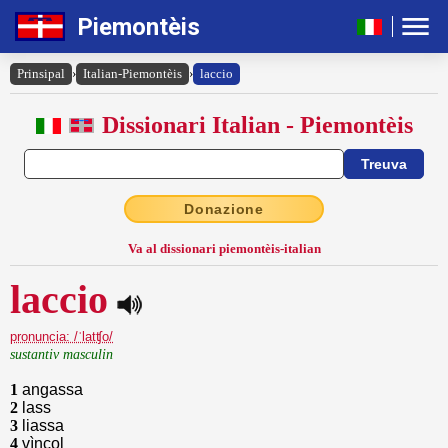
Piemontèis
Prinsipal
›
Italian-Piemontèis
›
laccio
Dissionari Italian - Piemontèis
Donazione
Va al dissionari piemontèis-italian
laccio
pronuncia: /ˈlatʧo/
sustantiv masculin
1
angassa
2
lass
3
liassa
4
vìncol