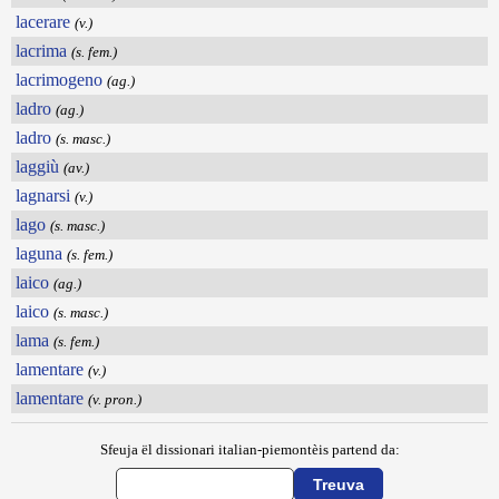
lacerare
(v.)
lacrima
(s. fem.)
lacrimogeno
(ag.)
ladro
(ag.)
ladro
(s. masc.)
laggiù
(av.)
lagnarsi
(v.)
lago
(s. masc.)
laguna
(s. fem.)
laico
(ag.)
laico
(s. masc.)
lama
(s. fem.)
lamentare
(v.)
lamentare
(v. pron.)
Sfeuja ël dissionari italian-piemontèis partend da: