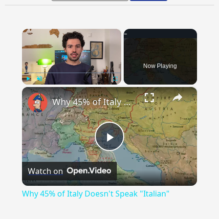
×
Now Playing
×
Play
Unmute
Fullscreen
Why 45% of Italy Doesn't Speak "Italian"
Play
Watch on
Video
Why 45% of Italy Doesn't Speak "Italian"