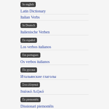
In english
Latin Dictionary
Italian Verbs
In Deutsch
Italienische Verben
En español
Los verbos italianos
Em portugues
Os verbos italianos
По русски
Итальянские глаголы
Στα ελληνικά
Ιταλικό Λεξικό
Ën piemontèis
Dissionari piemontèis