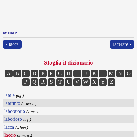
permalink
‹ lacca
lacerare ›
Sfoglia il dizionario
A
B
C
D
E
F
G
H
I
J
K
L
M
N
O
P
Q
R
S
T
U
V
W
X
Y
Z
labile
(ag.)
labirinto
(s. masc.)
laboratorio
(s. masc.)
laborioso
(ag.)
lacca
(s. fem.)
laccio
(s. masc.)