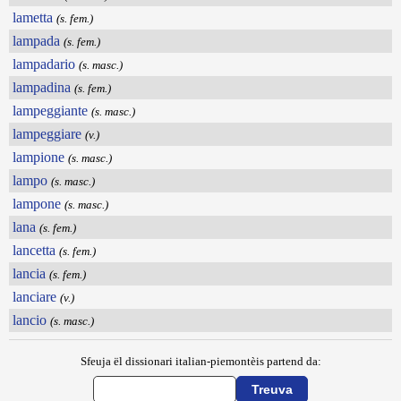
lametta
(s. fem.)
lampada
(s. fem.)
lampadario
(s. masc.)
lampadina
(s. fem.)
lampeggiante
(s. masc.)
lampeggiare
(v.)
lampione
(s. masc.)
lampo
(s. masc.)
lampone
(s. masc.)
lana
(s. fem.)
lancetta
(s. fem.)
lancia
(s. fem.)
lanciare
(v.)
lancio
(s. masc.)
Sfeuja ël dissionari italian-piemontèis partend da: