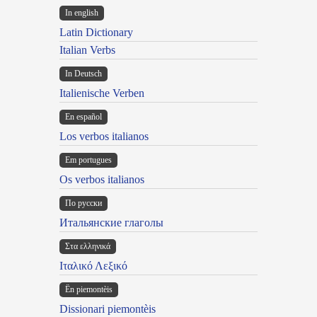
In english
Latin Dictionary
Italian Verbs
In Deutsch
Italienische Verben
En español
Los verbos italianos
Em portugues
Os verbos italianos
По русски
Итальянские глаголы
Στα ελληνικά
Ιταλικό Λεξικό
Ën piemontèis
Dissionari piemontèis