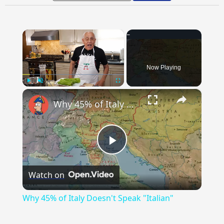
×
Now Playing
×
Play
Unmute
Fullscreen
Why 45% of Italy Doesn't Speak "Italian"
Play
Watch on
Video
Why 45% of Italy Doesn't Speak "Italian"