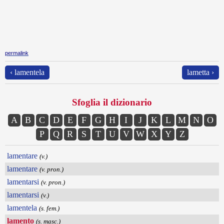
permalink
‹ lamentela
lametta ›
Sfoglia il dizionario
A
B
C
D
E
F
G
H
I
J
K
L
M
N
O
P
Q
R
S
T
U
V
W
X
Y
Z
lamentare
(v.)
lamentare
(v. pron.)
lamentarsi
(v. pron.)
lamentarsi
(v.)
lamentela
(s. fem.)
lamento
(s. masc.)