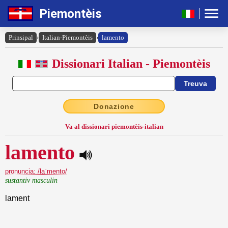
Piemontèis
Prinsipal
›
Italian-Piemontèis
›
lamento
Dissionari Italian - Piemontèis
Donazione
Va al dissionari piemontèis-italian
lamento
pronuncia: /laˈmento/
sustantiv masculin
lament