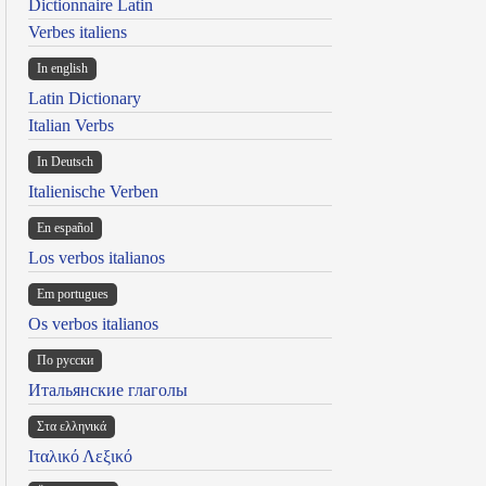
Dictionnaire Latin
Verbes italiens
In english
Latin Dictionary
Italian Verbs
In Deutsch
Italienische Verben
En español
Los verbos italianos
Em portugues
Os verbos italianos
По русски
Итальянские глаголы
Στα ελληνικά
Ιταλικό Λεξικό