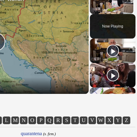
Unmute
Now Playing
Play
Video
L
M
N
O
P
Q
R
S
T
U
V
W
X
Y
Z
quarantena
(s. fem.)