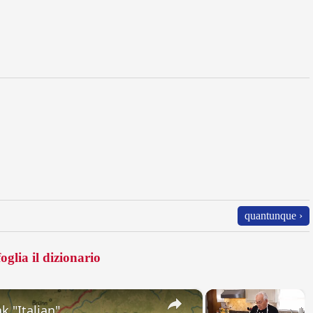
quantunque ›
oglia il dizionario
×
×
k "Italian"