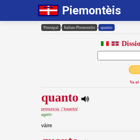
Piemontèis
Prinsipal
›
Italian-Piemontèis
›
quanto
Dissi
Va al
quanto
pronuncia: /ˈkwanto/
agetiv
vàire