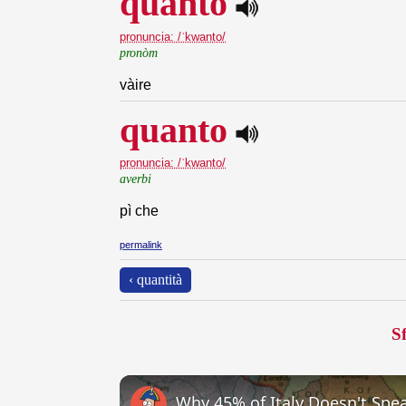
quanto
pronuncia: /ˈkwanto/
pronòm
vàire
quanto
pronuncia: /ˈkwanto/
averbi
pì che
permalink
‹ quantità
Sf
Why 45% of Italy Doesn't Spea