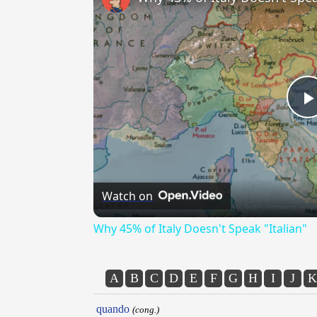
Watch on
Why 45% of Italy Doesn't Speak "Italian"
A
B
C
D
E
F
G
H
I
J
K
quando
(cong.)