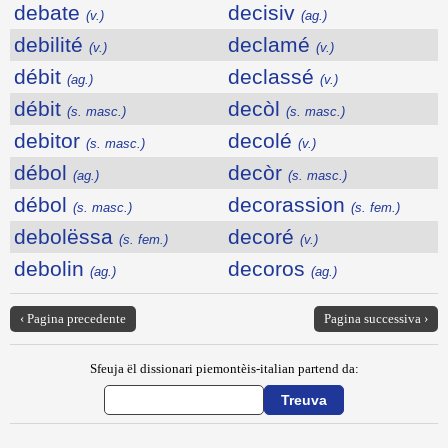
debate
decisiv
(v.)
(ag.)
debilité
declamé
(v.)
(v.)
débit
declassé
(ag.)
(v.)
débit
decòl
(s. masc.)
(s. masc.)
debitor
decolé
(s. masc.)
(v.)
débol
decòr
(ag.)
(s. masc.)
débol
decorassion
(s. masc.)
(s. fem.)
debolëssa
decoré
(s. fem.)
(v.)
debolin
decoros
(ag.)
(ag.)
‹ Pagina precedente
Pagina successiva ›
Sfeuja ël dissionari piemontèis-italian partend da: