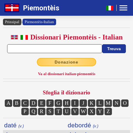
Piemontèis
Prinsipal
›
Piemontèis-Italian
Dissionari Piemontèis - Italian
Donazione
Va al dissionari italian-piemontèis
Sfoglia il dizionario
A
B
C
D
E
F
G
H
I
J
K
L
M
N
O
P
Q
R
S
T
U
V
W
X
Y
Z
daté
debordé
(v.)
(v.)