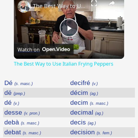
The Best Way to Use Italian Frying Peppers
Play
Watch on
Video
The Best Way to Use Italian Frying Peppers
Dé
decifré
(s. masc.)
(v.)
dë
décim
(prep.)
(ag.)
dé
decim
(v.)
(s. masc.)
desse
decimal
(v. pron.)
(ag.)
debà
decis
(s. masc.)
(ag.)
debat
decision
(s. masc.)
(s. fem.)