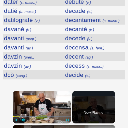
dater
debuté
(s. masc.)
(v.)
datié
decade
(s. masc.)
(v.)
datilografé
decantament
(v.)
(s. masc.)
davané
decanté
(v.)
(v.)
davanti
decede
(prep.)
(v.)
davanti
decensa
(av.)
(s. fem.)
davzin
decent
(prep.)
(ag.)
davzin
decess
(av.)
(s. masc.)
dcò
decide
(cong.)
(v.)
×
Now Playing
×
Play
Unmute
Fullscreen