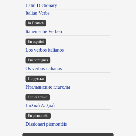
Latin Dictionary
Italian Verbs
In Deutsch
Italienische Verben
En español
Los verbos italianos
Em portugues
Os verbos italianos
По русски
Итальянские глаголы
Στα ελληνικά
Ιταλικό Λεξικό
Ën piemontèis
Dissionari piemontèis