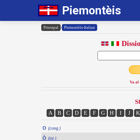
Piemontèis
Prinsipal
›
Piemontèis-Italian
Dissi
Va al
Sf
A
B
C
D
E
F
G
H
I
J
K
o
(cong.)
ò
(int.)