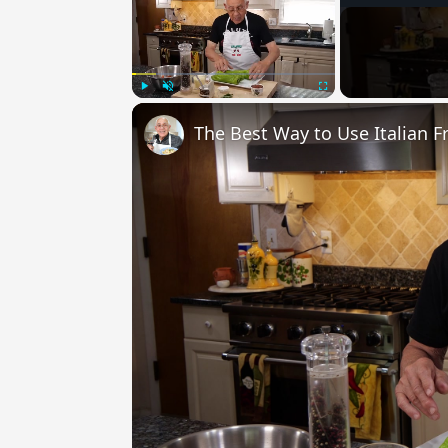
Play
Unmute
Fullscreen
The Best Way to Use Italian F