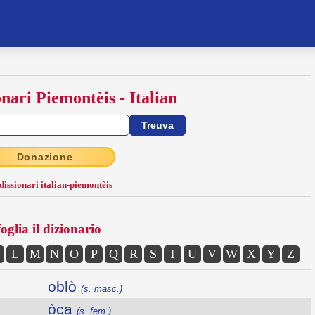
onari Piemontèis - Italian
Donazione
 dissionari italian-piemontèis
oglia il dizionario
L
M
N
O
P
Q
R
S
T
U
V
W
X
Y
Z
oblò
(s. masc.)
òca
(s. fem.)