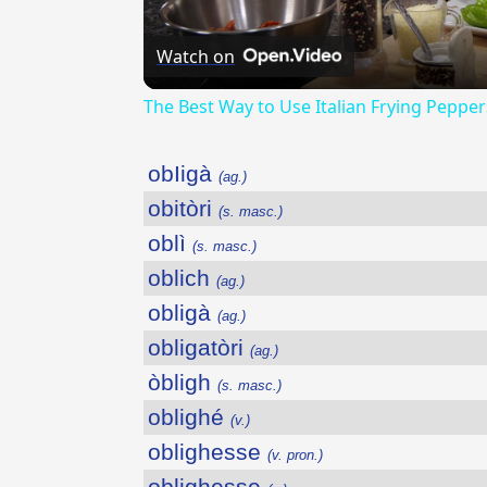
Watch on
The Best Way to Use Italian Frying Pepper
obIigà
(ag.)
obitòri
(s. masc.)
oblì
(s. masc.)
oblich
(ag.)
obligà
(ag.)
obligatòri
(ag.)
òbligh
(s. masc.)
oblighé
(v.)
oblighesse
(v. pron.)
oblighesse