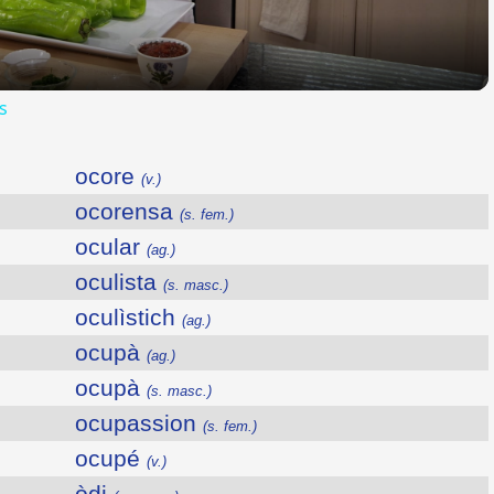
s
ocore
(v.)
ocorensa
(s. fem.)
ocular
(ag.)
oculista
(s. masc.)
oculìstich
(ag.)
ocupà
(ag.)
ocupà
(s. masc.)
ocupassion
(s. fem.)
ocupé
(v.)
òdi