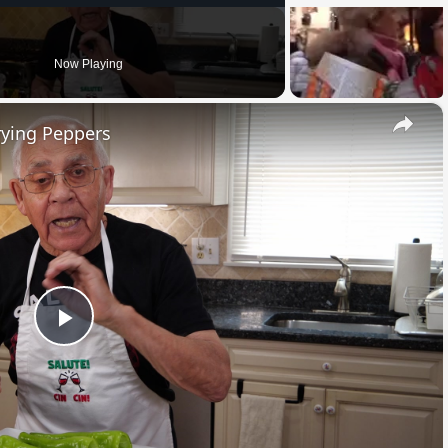
Now Playing
×
rying Peppers
Play
Video