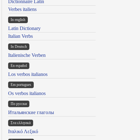
Dictionnaire Latin
Verbes italiens
In english
Latin Dictionary
Italian Verbs
In Deutsch
Italienische Verben
En español
Los verbos italianos
Em portugues
Os verbos italianos
По русски
Итальянские глаголы
Στα ελληνικά
Ιταλικό Λεξικό