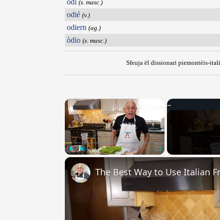
òdi
(s. masc.)
odié
(v.)
odiern
(ag.)
òdio
(s. masc.)
Sfeuja ël dissionari piemontèis-ital
×
Play
Unmute
Fullscreen
The Best Way to Use Italian F