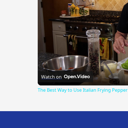
Watch on
The Best Way to Use Italian Frying Pepper
---CACHE---