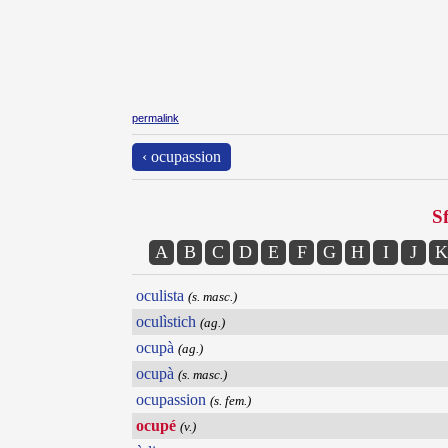
permalink
‹ ocupassion
Sf
A
B
C
D
E
F
G
H
I
J
K
oculista
(s. masc.)
oculìstich
(ag.)
ocupà
(ag.)
ocupà
(s. masc.)
ocupassion
(s. fem.)
ocupé
(v.)