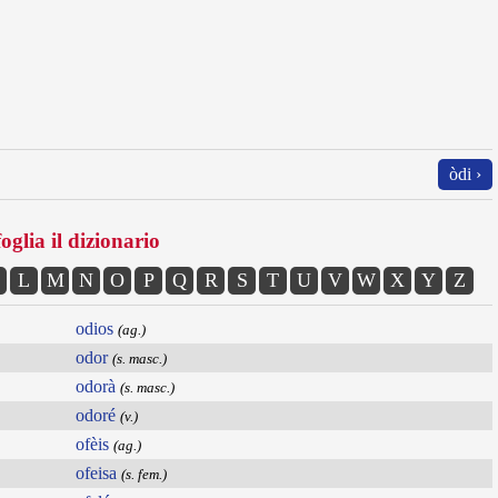
òdi ›
oglia il dizionario
L
M
N
O
P
Q
R
S
T
U
V
W
X
Y
Z
odios
(ag.)
odor
(s. masc.)
odorà
(s. masc.)
odoré
(v.)
ofèis
(ag.)
ofeisa
(s. fem.)