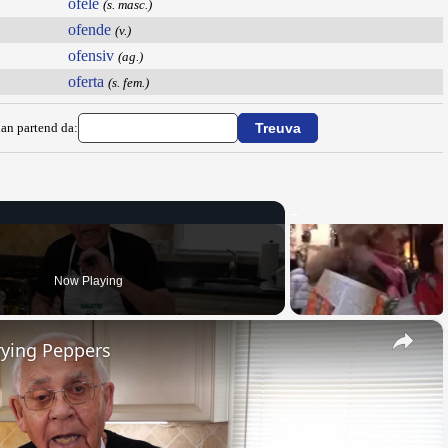
ofelé
(s. masc.)
ofende
(v.)
ofensiv
(ag.)
oferta
(s. fem.)
ian partend da:
Now Playing
×
rying Peppers