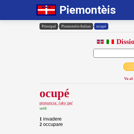
Piemontèis
Prinsipal
›
Piemontèis-Italian
›
ocupé
Dissi
Va al
ocupé
pronuncia: /ukyˈpe/
verb
1
invadere
2
occupare