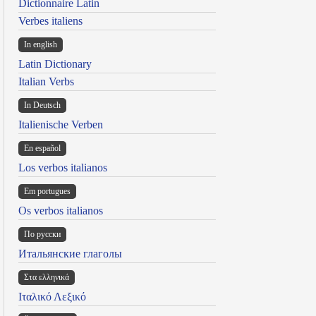
Dictionnaire Latin
Verbes italiens
In english
Latin Dictionary
Italian Verbs
In Deutsch
Italienische Verben
En español
Los verbos italianos
Em portugues
Os verbos italianos
По русски
Итальянские глаголы
Στα ελληνικά
Ιταλικό Λεξικό