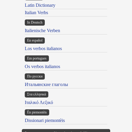
Latin Dictionary
Italian Verbs
In Deutsch
Italienische Verben
En español
Los verbos italianos
Em portugues
Os verbos italianos
По русски
Итальянские глаголы
Στα ελληνικά
Ιταλικό Λεξικό
Ën piemontèis
Dissionari piemontèis