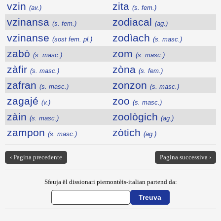
vzin
zita
(av.)
(s. fem.)
vzinansa
zodiacal
(s. fem.)
(ag.)
vzinanse
zodìach
(sost fem. pl.)
(s. masc.)
zabò
zom
(s. masc.)
(s. masc.)
zàfir
zòna
(s. masc.)
(s. fem.)
zafran
zonzon
(s. masc.)
(s. masc.)
zagajé
zoo
(v.)
(s. masc.)
zàin
zoològich
(s. masc.)
(ag.)
zampon
zòtich
(s. masc.)
(ag.)
‹ Pagina precedente
Pagina successiva ›
Sfeuja ël dissionari piemontèis-italian partend da: