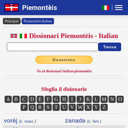
Piemontèis
Prinsipal
›
Piemontèis-Italian
Dissionari Piemontèis - Italian
Donazione
Va al dissionari italian-piemontèis
Sfoglia il dizionario
A
B
C
D
E
F
G
H
I
J
K
L
M
N
O
P
Q
R
S
T
U
V
W
X
Y
Z
vorèj
zanada
(s. masc.)
(s. fem.)