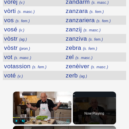
vorèj
zandarm
(v.)
(s. masc.)
vòrti
zanzara
(s. masc.)
(s. fem.)
vos
zanzariera
(s. fem.)
(s. fem.)
vosé
zanzij
(v.)
(s. masc.)
vòstr
zanziva
(ag.)
(s. fem.)
vòstr
zebra
(pron.)
(s. fem.)
vot
zel
(s. masc.)
(s. masc.)
votassion
zenèiver
(s. fem.)
(s. masc.)
voté
zerb
(v.)
(ag.)
×
Now Playing
×
Play
Unmute
Fullscreen