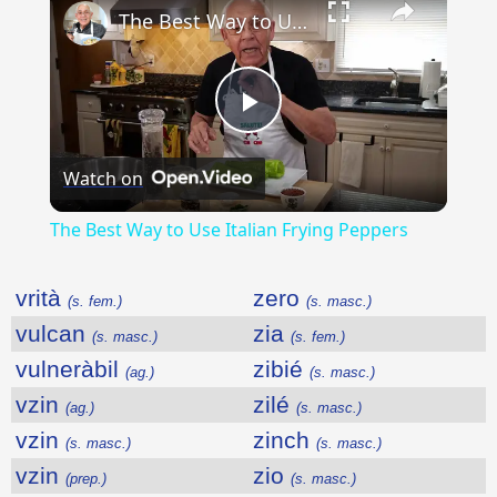
The Best Way to Use Italian Frying Peppers
Play
Watch on
Video
The Best Way to Use Italian Frying Peppers
vrità
zero
(s. fem.)
(s. masc.)
vulcan
zia
(s. masc.)
(s. fem.)
vulneràbil
zibié
(ag.)
(s. masc.)
vzin
zilé
(ag.)
(s. masc.)
vzin
zinch
(s. masc.)
(s. masc.)
vzin
zio
(prep.)
(s. masc.)