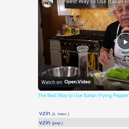
The Best Way to Use Italian F
Watch on
The Best Way to Use Italian Frying Pepper
vzin
(s. masc.)
vzin
(prep.)