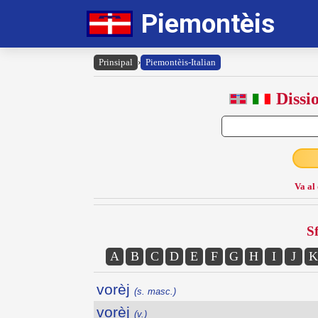
Piemontèis
Prinsipal
›
Piemontèis-Italian
Dissi
Va al
Sf
A
B
C
D
E
F
G
H
I
J
K
vorèj
(s. masc.)
vorèj
(v.)