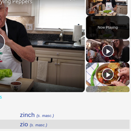
rying Peppers
Unmute
Now Playing
Play
Video
s
zinch
(s. masc.)
zio
(s. masc.)