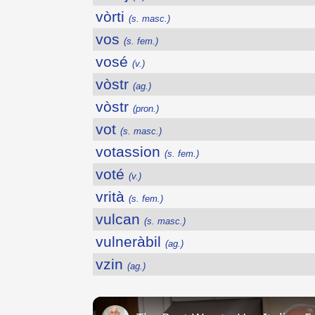
vòrti
(s. masc.)
vos
(s. fem.)
vosé
(v.)
vòstr
(ag.)
vòstr
(pron.)
vot
(s. masc.)
votassion
(s. fem.)
voté
(v.)
vrità
(s. fem.)
vulcan
(s. masc.)
vulneràbil
(ag.)
vzin
(ag.)