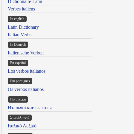
Dictionnaire Latin
Verbes italiens
In english
Latin Dictionary
Italian Verbs
In Deutsch
Italienische Verben
En español
Los verbos italianos
Em portugues
Os verbos italianos
По русски
Итальянские глаголы
Στα ελληνικά
Ιταλικό Λεξικό