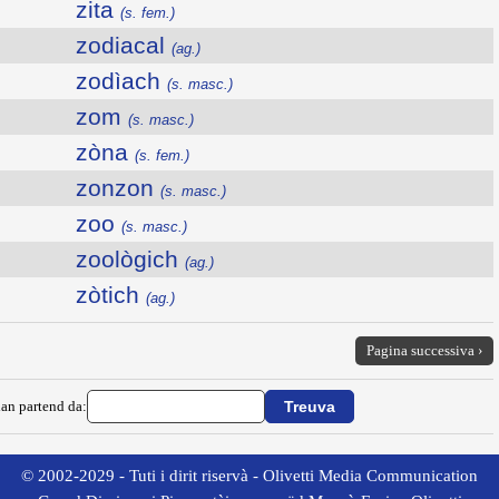
zita
(s. fem.)
zodiacal
(ag.)
zodìach
(s. masc.)
zom
(s. masc.)
zòna
(s. fem.)
zonzon
(s. masc.)
zoo
(s. masc.)
zoològich
(ag.)
zòtich
(ag.)
Pagina successiva ›
ian partend da:
© 2002-2029 - Tuti i dirit riservà - Olivetti Media Communication