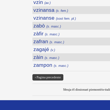
vzin
(av.)
vzinansa
(s. fem.)
vzinanse
(sost fem. pl.)
zabò
(s. masc.)
zàfir
(s. masc.)
zafran
(s. masc.)
zagajé
(v.)
zàin
(s. masc.)
zampon
(s. masc.)
‹ Pagina precedente
Sfeuja ël dissionari piemontèis-ital