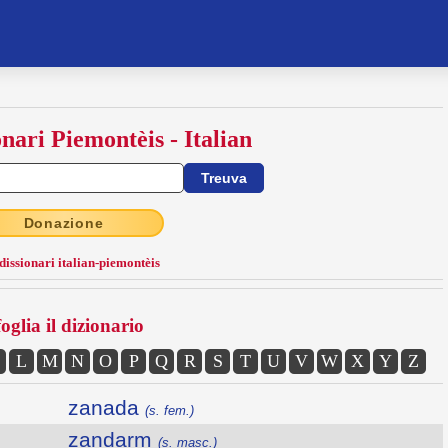
onari Piemontèis - Italian
Donazione
 dissionari italian-piemontèis
oglia il dizionario
L
M
N
O
P
Q
R
S
T
U
V
W
X
Y
Z
zanada
(s. fem.)
zandarm
(s. masc.)