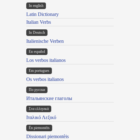
In english
Latin Dictionary
Italian Verbs
In Deutsch
Italienische Verben
En español
Los verbos italianos
Em portugues
Os verbos italianos
По русски
Итальянские глаголы
Στα ελληνικά
Ιταλικό Λεξικό
Ën piemontèis
Dissionari piemontèis