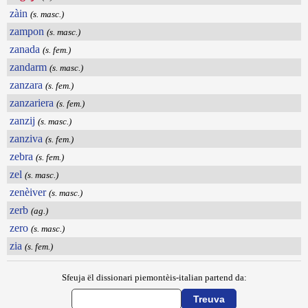
zàin
(s. masc.)
zampon
(s. masc.)
zanada
(s. fem.)
zandarm
(s. masc.)
zanzara
(s. fem.)
zanzariera
(s. fem.)
zanzij
(s. masc.)
zanziva
(s. fem.)
zebra
(s. fem.)
zel
(s. masc.)
zenèiver
(s. masc.)
zerb
(ag.)
zero
(s. masc.)
zia
(s. fem.)
Sfeuja ël dissionari piemontèis-italian partend da: