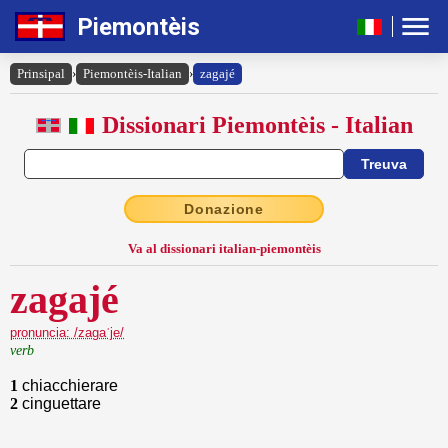
Piemontèis
Prinsipal
›
Piemontèis-Italian
›
zagajé
Dissionari Piemontèis - Italian
Donazione
Va al dissionari italian-piemontèis
zagajé
pronuncia: /zagaˈje/
verb
1
chiacchierare
2
cinguettare