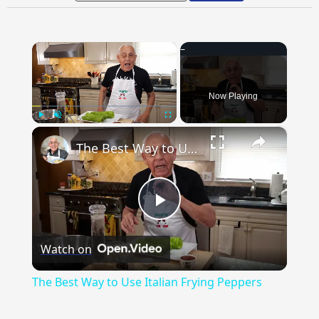
×
Now Playing
×
Play
Unmute
Fullscreen
The Best Way to Use Italian Frying Peppers
Play
Watch on
Video
The Best Way to Use Italian Frying Peppers