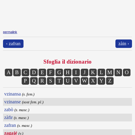
permalink
‹ zafran
zàin ›
Sfoglia il dizionario
A
B
C
D
E
F
G
H
I
J
K
L
M
N
O
P
Q
R
S
T
U
V
W
X
Y
Z
vzinansa
(s. fem.)
vzinanse
(sost fem. pl.)
zabò
(s. masc.)
zàfir
(s. masc.)
zafran
(s. masc.)
zagajé
(v.)