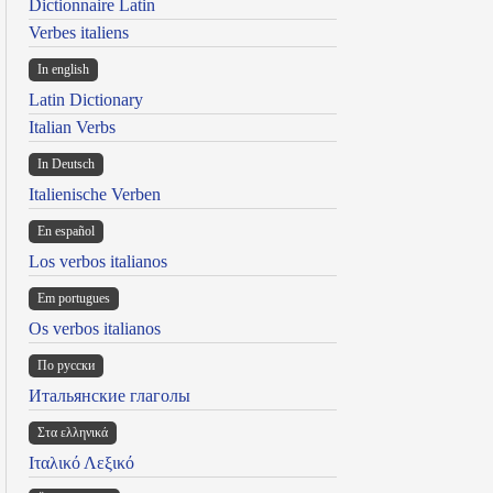
Dictionnaire Latin
Verbes italiens
In english
Latin Dictionary
Italian Verbs
In Deutsch
Italienische Verben
En español
Los verbos italianos
Em portugues
Os verbos italianos
По русски
Итальянские глаголы
Στα ελληνικά
Ιταλικό Λεξικό