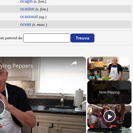
ocàgin
(s. fem.)
ocasion
(s. fem.)
ocasional
(ag.)
ocean
(s. masc.)
ian partend da:
×
×
rying Peppers
Play
Unmute
Fullsc
Now Playing
Play