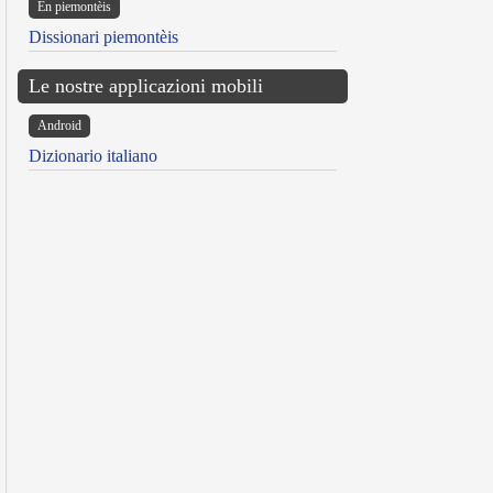
Ën piemontèis
Dissionari piemontèis
Le nostre applicazioni mobili
Android
Dizionario italiano
reen