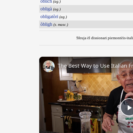
oblich
(ag.)
obligà
(ag.)
obligatòri
(ag.)
òbligh
(s. masc.)
Sfeuja ël dissionari piemontèis-ital
The Best Way to Use Italian F