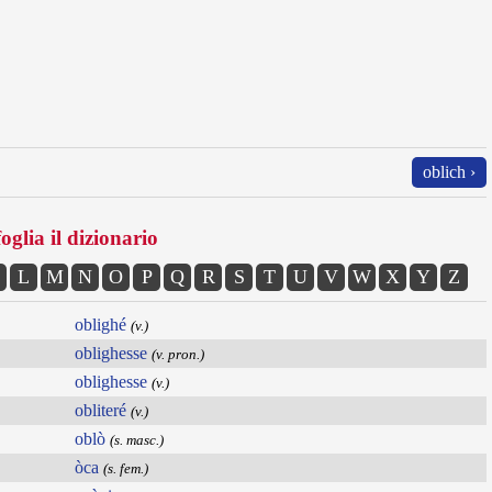
oblich ›
oglia il dizionario
L
M
N
O
P
Q
R
S
T
U
V
W
X
Y
Z
oblighé
(v.)
oblighesse
(v. pron.)
oblighesse
(v.)
obliteré
(v.)
oblò
(s. masc.)
òca
(s. fem.)