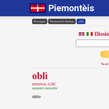
Piemontèis
Prinsipal
›
Piemontèis-Italian
›
oblì
Dissi
Va al
oblì
pronuncia: /uˈbli/
sustantiv masculin
oblio