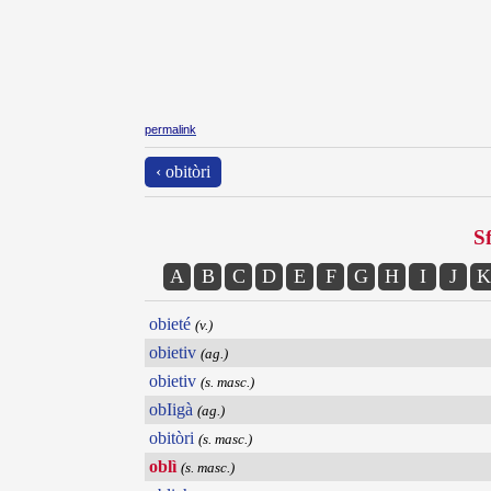
permalink
‹ obitòri
Sf
A
B
C
D
E
F
G
H
I
J
K
obieté
(v.)
obietiv
(ag.)
obietiv
(s. masc.)
obIigà
(ag.)
obitòri
(s. masc.)
oblì
(s. masc.)