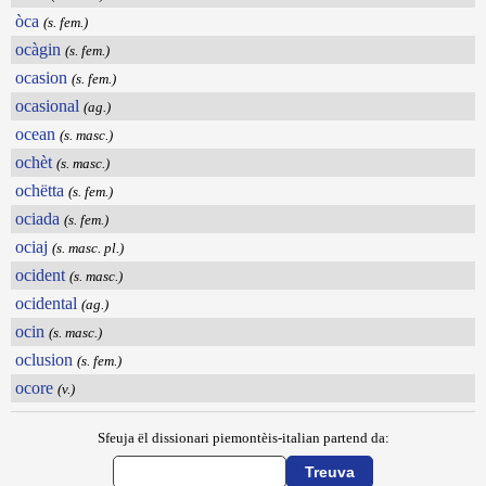
òca
(s. fem.)
ocàgin
(s. fem.)
ocasion
(s. fem.)
ocasional
(ag.)
ocean
(s. masc.)
ochèt
(s. masc.)
ochëtta
(s. fem.)
ociada
(s. fem.)
ociaj
(s. masc. pl.)
ocident
(s. masc.)
ocidental
(ag.)
ocin
(s. masc.)
oclusion
(s. fem.)
ocore
(v.)
Sfeuja ël dissionari piemontèis-italian partend da: