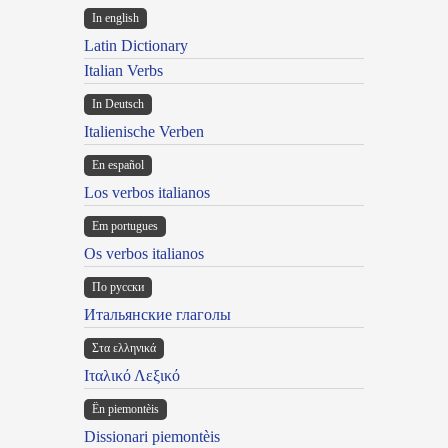
In english
Latin Dictionary
Italian Verbs
In Deutsch
Italienische Verben
En español
Los verbos italianos
Em portugues
Os verbos italianos
По русски
Итальянские глаголы
Στα ελληνικά
Ιταλικό Λεξικό
Ën piemontèis
Dissionari piemontèis