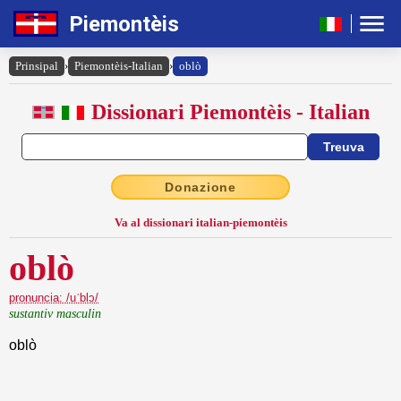
Piemontèis
Prinsipal
›
Piemontèis-Italian
›
oblò
Dissionari Piemontèis - Italian
Donazione
Va al dissionari italian-piemontèis
oblò
pronuncia: /uˈblɔ/
sustantiv masculin
oblò