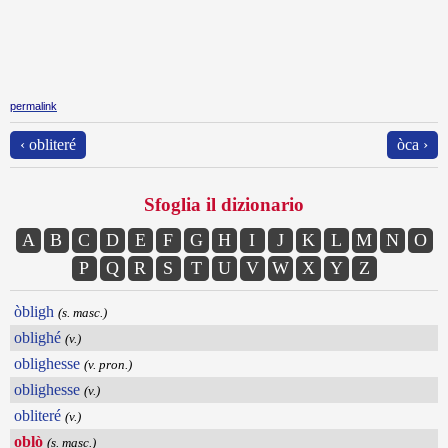
permalink
‹ obliteré
òca ›
Sfoglia il dizionario
A
B
C
D
E
F
G
H
I
J
K
L
M
N
O
P
Q
R
S
T
U
V
W
X
Y
Z
òbligh
(s. masc.)
oblighé
(v.)
oblighesse
(v. pron.)
oblighesse
(v.)
obliteré
(v.)
oblò
(s. masc.)