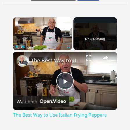
×
Now Playing
×
Play
Unmute
Fullscreen
The Best Way to Use Italian Frying Peppers
Play
Watch on
Video
The Best Way to Use Italian Frying Peppers