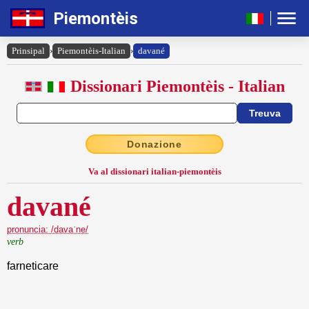
Piemontèis
Prinsipal
›
Piemontèis-Italian
›
davané
Dissionari Piemontèis - Italian
Donazione
Va al dissionari italian-piemontèis
davané
pronuncia: /davaˈne/
verb
farneticare