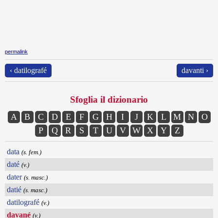
permalink
‹ datilografé
davanti ›
Sfoglia il dizionario
A
B
C
D
E
F
G
H
I
J
K
L
M
N
O
P
Q
R
S
T
U
V
W
X
Y
Z
data
(s. fem.)
daté
(v.)
dater
(s. masc.)
datié
(s. masc.)
datilografé
(v.)
davané
(v.)