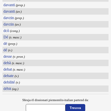
davanti
(prep.)
davanti
(av.)
davzin
(prep.)
davzin
(av.)
dcò
(cong.)
Dé
(s. masc.)
dë
(prep.)
dé
(v.)
desse
(v. pron.)
debà
(s. masc.)
debat
(s. masc.)
debate
(v.)
debilité
(v.)
débit
(ag.)
Sfeuja ël dissionari piemontèis-italian partend da: