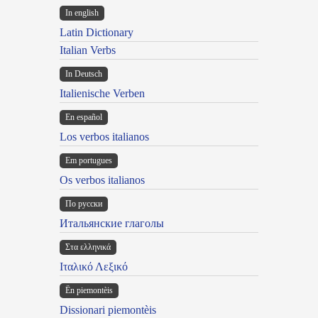
In english
Latin Dictionary
Italian Verbs
In Deutsch
Italienische Verben
En español
Los verbos italianos
Em portugues
Os verbos italianos
По русски
Итальянские глаголы
Στα ελληνικά
Ιταλικό Λεξικό
Ën piemontèis
Dissionari piemontèis