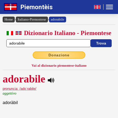
Piemontèis
Home
›
Italiano-Piemontese
›
adorabile
Dizionario Italiano - Piemontese
Donazione
Vai al dizionario piemontese-italiano
adorabile
pronuncia: /adoˈrabile/
aggettivo
adoràbil