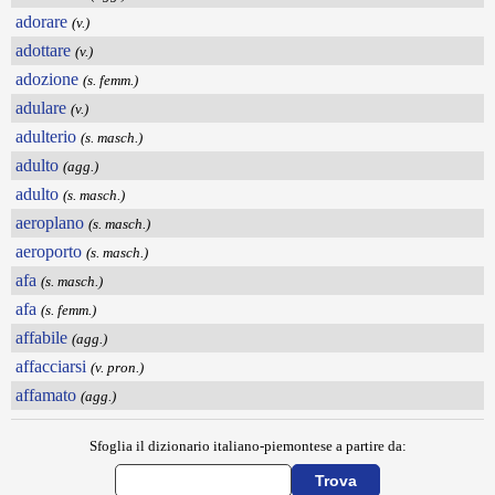
adorare
(v.)
adottare
(v.)
adozione
(s. femm.)
adulare
(v.)
adulterio
(s. masch.)
adulto
(agg.)
adulto
(s. masch.)
aeroplano
(s. masch.)
aeroporto
(s. masch.)
afa
(s. masch.)
afa
(s. femm.)
affabile
(agg.)
affacciarsi
(v. pron.)
affamato
(agg.)
Sfoglia il dizionario italiano-piemontese a partire da: