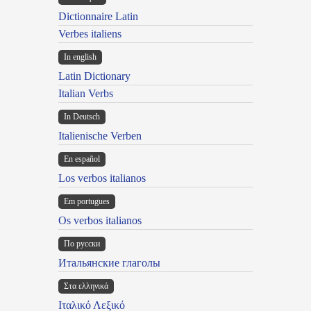
Dictionnaire Latin
Verbes italiens
In english
Latin Dictionary
Italian Verbs
In Deutsch
Italienische Verben
En español
Los verbos italianos
Em portugues
Os verbos italianos
По русски
Итальянские глаголы
Στα ελληνικά
Ιταλικό Λεξικό