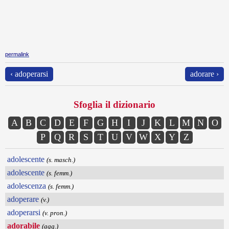
permalink
‹ adoperarsi
adorare ›
Sfoglia il dizionario
A
B
C
D
E
F
G
H
I
J
K
L
M
N
O
P
Q
R
S
T
U
V
W
X
Y
Z
adolescente
(s. masch.)
adolescente
(s. femm.)
adolescenza
(s. femm.)
adoperare
(v.)
adoperarsi
(v. pron.)
adorabile
(agg.)