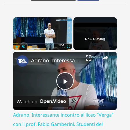
×
Now Playing
×
Play
Unmute
Fullscreen
Adrano. Interessante incontro al liceo “Verga” con il prof. Fabio Gamberini. Studenti del Linguistic
Play
Watch on
Video
Adrano. Interessante incontro al liceo “Verga”
con il prof. Fabio Gamberini. Studenti del