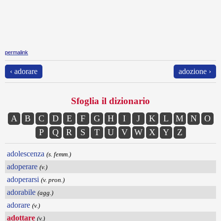
permalink
‹ adorare
adozione ›
Sfoglia il dizionario
A
B
C
D
E
F
G
H
I
J
K
L
M
N
O
P
Q
R
S
T
U
V
W
X
Y
Z
adolescenza
(s. femm.)
adoperare
(v.)
adoperarsi
(v. pron.)
adorabile
(agg.)
adorare
(v.)
adottare
(v.)