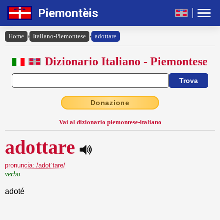
Piemontèis
Home
›
Italiano-Piemontese
›
adottare
Dizionario Italiano - Piemontese
Donazione
Vai al dizionario piemontese-italiano
adottare
pronuncia: /adotˈtare/
verbo
adoté