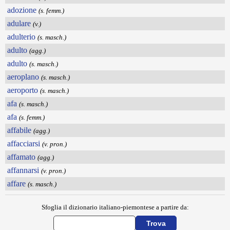
adozione
(s. femm.)
adulare
(v.)
adulterio
(s. masch.)
adulto
(agg.)
adulto
(s. masch.)
aeroplano
(s. masch.)
aeroporto
(s. masch.)
afa
(s. masch.)
afa
(s. femm.)
affabile
(agg.)
affacciarsi
(v. pron.)
affamato
(agg.)
affannarsi
(v. pron.)
affare
(s. masch.)
Sfoglia il dizionario italiano-piemontese a partire da: