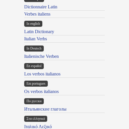
Dictionnaire Latin
Verbes italiens
In english
Latin Dictionary
Italian Verbs
In Deutsch
Italienische Verben
En español
Los verbos italianos
Em portugues
Os verbos italianos
По русски
Итальянские глаголы
Στα ελληνικά
Ιταλικό Λεξικό