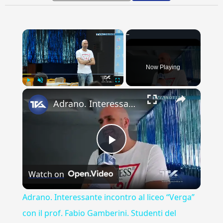
×
Now Playing
×
Play
Unmute
Fullscreen
Adrano. Interessante incontro al liceo “Verga” con il prof. Fabio Gamberini. Studenti del Linguistic
Play
Watch on
Video
Adrano. Interessante incontro al liceo “Verga”
con il prof. Fabio Gamberini. Studenti del