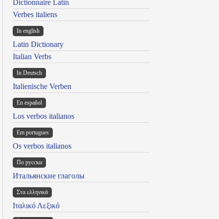
Dictionnaire Latin
Verbes italiens
In english
Latin Dictionary
Italian Verbs
In Deutsch
Italienische Verben
En español
Los verbos italianos
Em portugues
Os verbos italianos
По русски
Итальянские глаголы
Στα ελληνικά
Ιταλικό Λεξικό