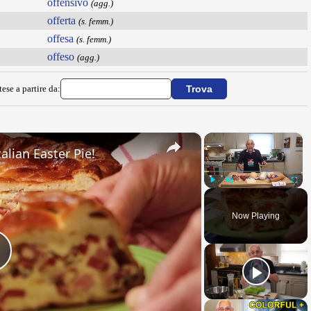
offensivo
(agg.)
offerta
(s. femm.)
offesa
(s. femm.)
offeso
(agg.)
ese a partire da:
×
×
alian Easter Pie!
Play
Unmute
Fullsc
Now Playing
Play