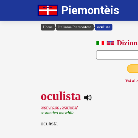
Piemontèis
Home
›
Italiano-Piemontese
›
oculista
Dizion
Vai al 
oculista
pronuncia: /okuˈlista/
sostantivo maschile
oculista