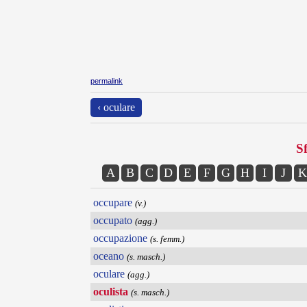
permalink
‹ oculare
Sf
A
B
C
D
E
F
G
H
I
J
K
occupare
(v.)
occupato
(agg.)
occupazione
(s. femm.)
oceano
(s. masch.)
oculare
(agg.)
oculista
(s. masch.)