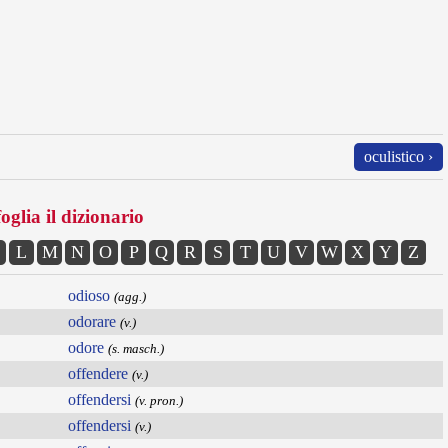
oculistico ›
oglia il dizionario
L
M
N
O
P
Q
R
S
T
U
V
W
X
Y
Z
odioso
(agg.)
odorare
(v.)
odore
(s. masch.)
offendere
(v.)
offendersi
(v. pron.)
offendersi
(v.)