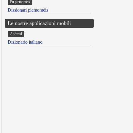
Ën piemontèis
Dissionari piemontèis
Le nostre applicazioni mobili
Android
Dizionario italiano
reen