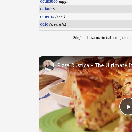
oculistico
(agg.)
odiare
(v.)
odierno
(agg.)
odio
(s. masch.)
Sfoglia il dizionario italiano-piemont
Pizza Rustica – The Ultimate It