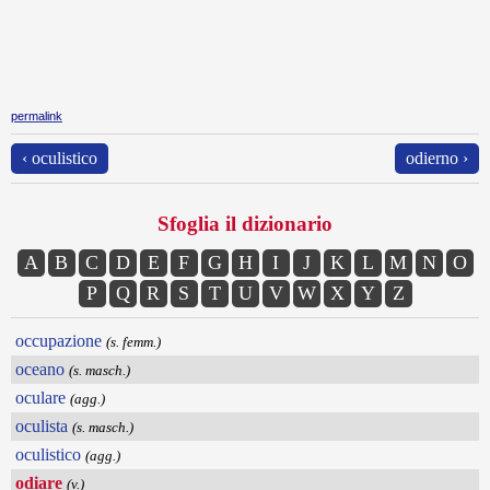
permalink
‹ oculistico
odierno ›
Sfoglia il dizionario
A
B
C
D
E
F
G
H
I
J
K
L
M
N
O
P
Q
R
S
T
U
V
W
X
Y
Z
occupazione
(s. femm.)
oceano
(s. masch.)
oculare
(agg.)
oculista
(s. masch.)
oculistico
(agg.)
odiare
(v.)