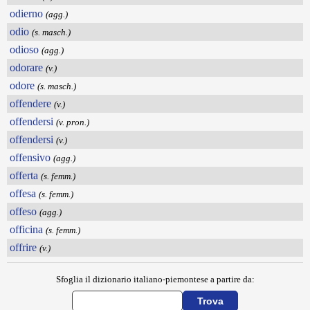
odierno
(agg.)
odio
(s. masch.)
odioso
(agg.)
odorare
(v.)
odore
(s. masch.)
offendere
(v.)
offendersi
(v. pron.)
offendersi
(v.)
offensivo
(agg.)
offerta
(s. femm.)
offesa
(s. femm.)
offeso
(agg.)
officina
(s. femm.)
offrire
(v.)
Sfoglia il dizionario italiano-piemontese a partire da: