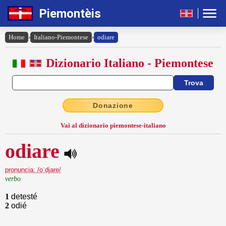
Piemontèis
Home
›
Italiano-Piemontese
›
odiare
Dizionario Italiano - Piemontese
Donazione
Vai al dizionario piemontese-italiano
odiare
pronuncia: /oˈdjare/
verbo
1
detesté
2
odié