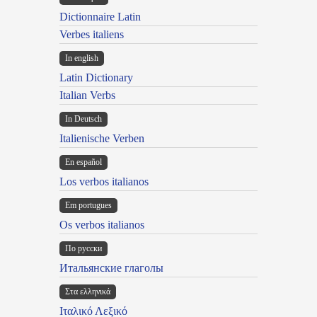
Dictionnaire Latin
Verbes italiens
In english
Latin Dictionary
Italian Verbs
In Deutsch
Italienische Verben
En español
Los verbos italianos
Em portugues
Os verbos italianos
По русски
Итальянские глаголы
Στα ελληνικά
Ιταλικό Λεξικό