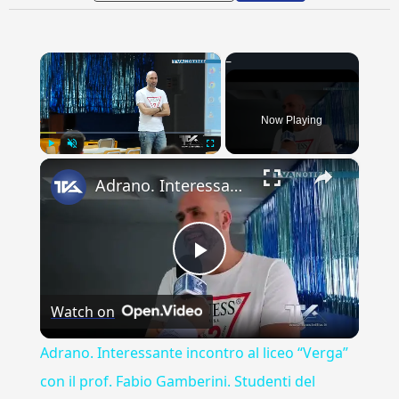
×
Now Playing
×
Play
Unmute
Fullscreen
Adrano. Interessante incontro al liceo “Verga” con il prof. Fabio Gamberini. Studenti del Linguistic
Play
Watch on
Video
Adrano. Interessante incontro al liceo “Verga”
con il prof. Fabio Gamberini. Studenti del