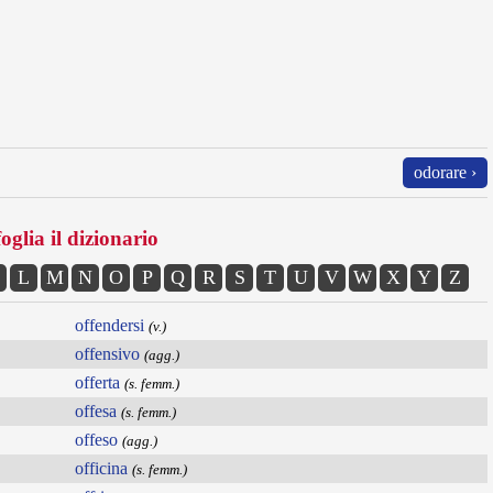
odorare ›
oglia il dizionario
L
M
N
O
P
Q
R
S
T
U
V
W
X
Y
Z
offendersi
(v.)
offensivo
(agg.)
offerta
(s. femm.)
offesa
(s. femm.)
offeso
(agg.)
officina
(s. femm.)