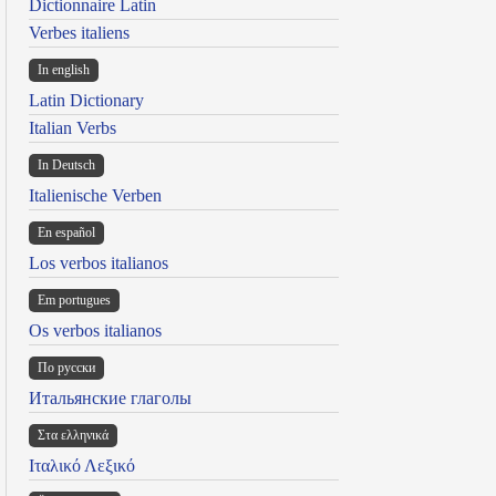
Dictionnaire Latin
Verbes italiens
In english
Latin Dictionary
Italian Verbs
In Deutsch
Italienische Verben
En español
Los verbos italianos
Em portugues
Os verbos italianos
По русски
Итальянские глаголы
Στα ελληνικά
Ιταλικό Λεξικό