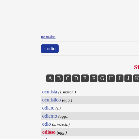
permalink
‹ odio
Sf
A
B
C
D
E
F
G
H
I
J
K
oculista
(s. masch.)
oculistico
(agg.)
odiare
(v.)
odierno
(agg.)
odio
(s. masch.)
odioso
(agg.)