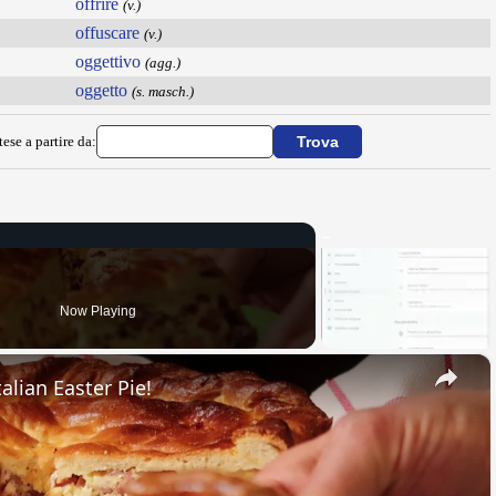
offrire
(v.)
offuscare
(v.)
oggettivo
(agg.)
oggetto
(s. masch.)
ese a partire da:
Now Playing
×
alian Easter Pie!