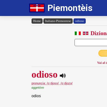
Piemontèis
Home
›
Italiano-Piemontese
›
odioso
Dizion
Vai al 
odioso
pronuncia: /oˈdjoso/, /oˈdjozo/
aggettivo
odios