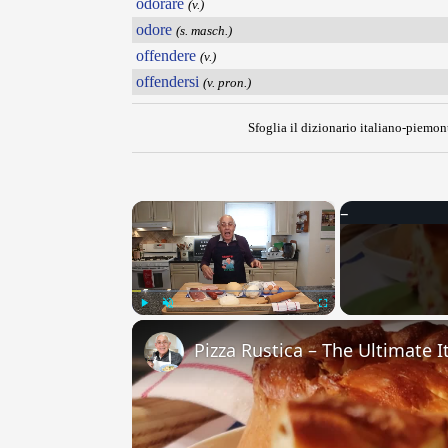
odorare
(v.)
odore
(s. masch.)
offendere
(v.)
offendersi
(v. pron.)
Sfoglia il dizionario italiano-piemont
×
Play
Unmute
Fullscreen
Pizza Rustica – The Ultimate It