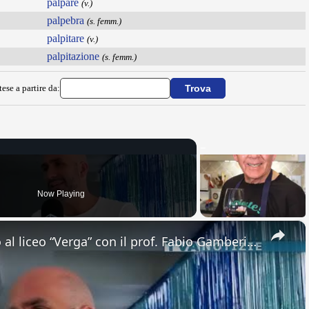
palpare
(v.)
palpebra
(s. femm.)
palpitare
(v.)
palpitazione
(s. femm.)
ese a partire da:
Now Playing
×
Adrano. Interessante incontro al liceo “Verga” con il prof. Fabio Gamberini. Studenti del Linguistic