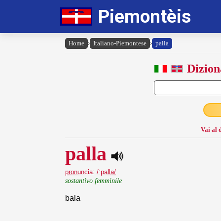
Piemontèis
Home
›
Italiano-Piemontese
›
palla
Dizion
Vai al 
palla
pronuncia: /ˈpalla/
sostantivo femminile
bala