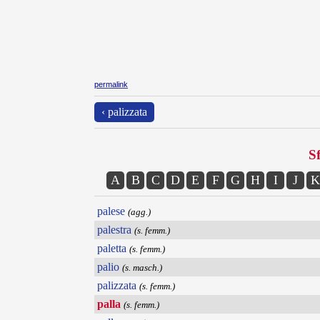
permalink
‹ palizzata
Sf
A
B
C
D
E
F
G
H
I
J
K
palese
(agg.)
palestra
(s. femm.)
paletta
(s. femm.)
palio
(s. masch.)
palizzata
(s. femm.)
palla
(s. femm.)