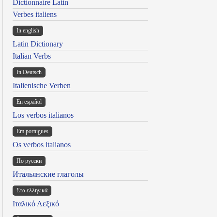
Dictionnaire Latin
Verbes italiens
In english
Latin Dictionary
Italian Verbs
In Deutsch
Italienische Verben
En español
Los verbos italianos
Em portugues
Os verbos italianos
По русски
Итальянские глаголы
Στα ελληνικά
Ιταλικό Λεξικό