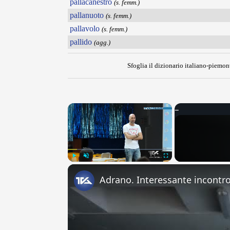
pallacanestro
(s. femm.)
pallanuoto
(s. femm.)
pallavolo
(s. femm.)
pallido
(agg.)
Sfoglia il dizionario italiano-piemont
×
Play
Unmute
Fullscreen