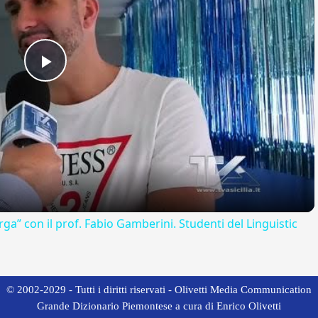
Play
Video
rga” con il prof. Fabio Gamberini. Studenti del Linguistic
© 2002-2029 - Tutti i diritti riservati - Olivetti Media Communication
Grande Dizionario Piemontese a cura di Enrico Olivetti