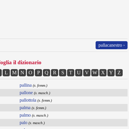
pallacanestro ›
oglia il dizionario
L
M
N
O
P
Q
R
S
T
U
V
W
X
Y
Z
pallina
(s. femm.)
pallone
(s. masch.)
pallottola
(s. femm.)
palma
(s. femm.)
palmo
(s. masch.)
palo
(s. masch.)