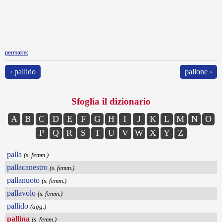
permalink
‹ pallido
pallone ›
Sfoglia il dizionario
A
B
C
D
E
F
G
H
I
J
K
L
M
N
O
P
Q
R
S
T
U
V
W
X
Y
Z
palla
(s. femm.)
pallacanestro
(s. femm.)
pallanuoto
(s. femm.)
pallavolo
(s. femm.)
pallido
(agg.)
pallina
(s. femm.)