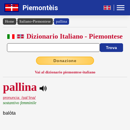
Piemontèis
Home
›
Italiano-Piemontese
›
pallina
Dizionario Italiano - Piemontese
Donazione
Vai al dizionario piemontese-italiano
pallina
pronuncia: /palˈlina/
sostantivo femminile
balòta