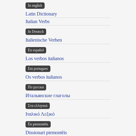
In english
Latin Dictionary
Italian Verbs
In Deutsch
Italienische Verben
En español
Los verbos italianos
Em portugues
Os verbos italianos
По русски
Итальянские глаголы
Στα ελληνικά
Ιταλικό Λεξικό
Ën piemontèis
Dissionari piemontèis