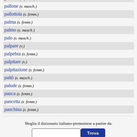
pallone
(s. masch.)
pallottola
(s. femm.)
palma
(s. femm.)
palmo
(s. masch.)
palo
(s. masch.)
palpare
(v.)
palpebra
(s. femm.)
palpitare
(v.)
palpitazione
(s. femm.)
paltò
(s. masch.)
palude
(s. femm.)
panca
(s. femm.)
pancetta
(s. femm.)
panchina
(s. femm.)
Sfoglia il dizionario italiano-piemontese a partire da: