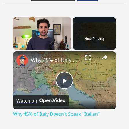
×
Now Playing
×
Play
Unmute
Fullscreen
Why 45% of Italy Doesn't Speak "Italian"
Play
Watch on
Video
Why 45% of Italy Doesn't Speak "Italian"