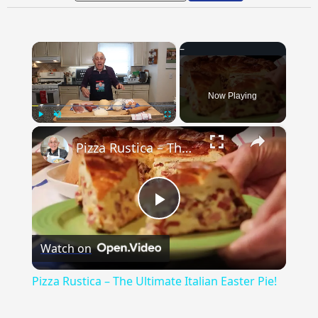
×
Now Playing
×
Play
Unmute
Fullscreen
Pizza Rustica – The Ultimate Italian Easter Pie!
Play
Watch on
Video
Pizza Rustica – The Ultimate Italian Easter Pie!