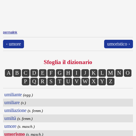
permalink
‹ umore
umoristico ›
Sfoglia il dizionario
A
B
C
D
E
F
G
H
I
J
K
L
M
N
O
P
Q
R
S
T
U
V
W
X
Y
Z
umiliante
(agg.)
umiliare
(v.)
umiliazione
(s. femm.)
umiltà
(s. femm.)
umore
(s. masch.)
umorismo
(s. masch.)