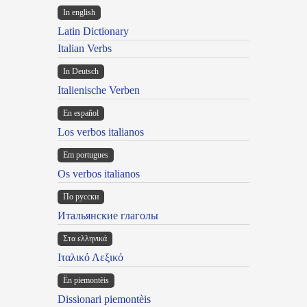
In english
Latin Dictionary
Italian Verbs
In Deutsch
Italienische Verben
En español
Los verbos italianos
Em portugues
Os verbos italianos
По русски
Итальянские глаголы
Στα ελληνικά
Ιταλικό Λεξικό
Ën piemontèis
Dissionari piemontèis