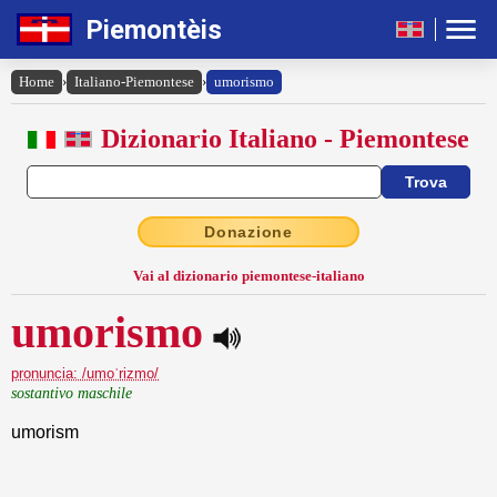
Piemontèis
Home
›
Italiano-Piemontese
›
umorismo
Dizionario Italiano - Piemontese
Donazione
Vai al dizionario piemontese-italiano
umorismo
pronuncia: /umoˈrizmo/
sostantivo maschile
umorism