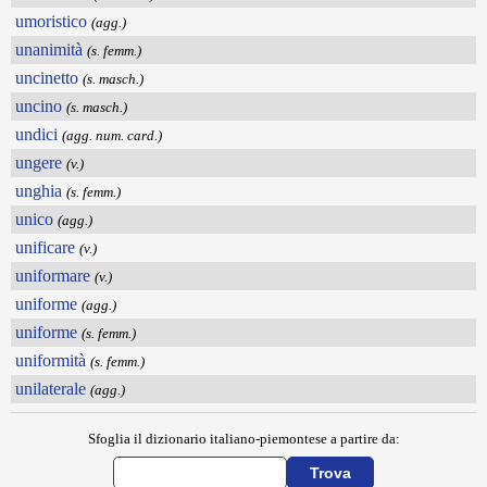
umoristico
(agg.)
unanimità
(s. femm.)
uncinetto
(s. masch.)
uncino
(s. masch.)
undici
(agg. num. card.)
ungere
(v.)
unghia
(s. femm.)
unico
(agg.)
unificare
(v.)
uniformare
(v.)
uniforme
(agg.)
uniforme
(s. femm.)
uniformità
(s. femm.)
unilaterale
(agg.)
Sfoglia il dizionario italiano-piemontese a partire da: