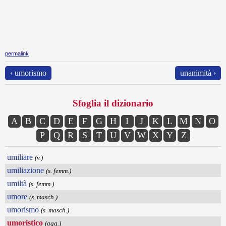
permalink
‹ umorismo
unanimità ›
Sfoglia il dizionario
A
B
C
D
E
F
G
H
I
J
K
L
M
N
O
P
Q
R
S
T
U
V
W
X
Y
Z
umiliare
(v.)
umiliazione
(s. femm.)
umiltà
(s. femm.)
umore
(s. masch.)
umorismo
(s. masch.)
umoristico
(agg.)