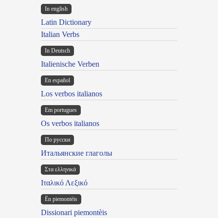
In english
Latin Dictionary
Italian Verbs
In Deutsch
Italienische Verben
En español
Los verbos italianos
Em portugues
Os verbos italianos
По русски
Итальянские глаголы
Στα ελληνικά
Ιταλικό Λεξικό
Ën piemontèis
Dissionari piemontèis