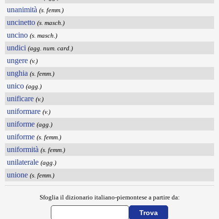
unanimità
(s. femm.)
uncinetto
(s. masch.)
uncino
(s. masch.)
undici
(agg. num. card.)
ungere
(v.)
unghia
(s. femm.)
unico
(agg.)
unificare
(v.)
uniformare
(v.)
uniforme
(agg.)
uniforme
(s. femm.)
uniformità
(s. femm.)
unilaterale
(agg.)
unione
(s. femm.)
Sfoglia il dizionario italiano-piemontese a partire da: