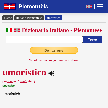
Piemontèis
Home
›
Italiano-Piemontese
›
umoristico
Dizionario Italiano - Piemontese
Donazione
Vai al dizionario piemontese-italiano
umoristico
pronuncia: /umoˈristiko/
aggettivo
umorìstich