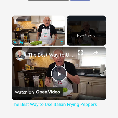
×
Now Playing
×
Play
Unmute
Fullscreen
The Best Way to Use Italian Frying Peppers
Play
Watch on
Video
The Best Way to Use Italian Frying Peppers