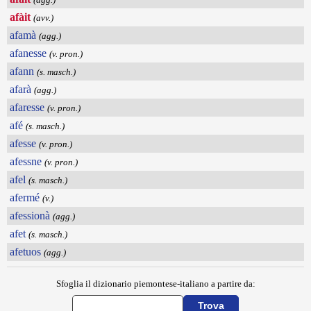
afàit
(avv.)
afamà
(agg.)
afanesse
(v. pron.)
afann
(s. masch.)
afarà
(agg.)
afaresse
(v. pron.)
afé
(s. masch.)
afesse
(v. pron.)
afessne
(v. pron.)
afel
(s. masch.)
afermé
(v.)
afessionà
(agg.)
afet
(s. masch.)
afetuos
(agg.)
Sfoglia il dizionario piemontese-italiano a partire da: