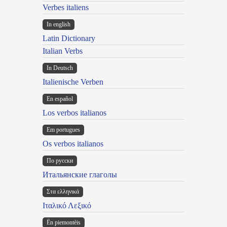
Verbes italiens
In english
Latin Dictionary
Italian Verbs
In Deutsch
Italienische Verben
En español
Los verbos italianos
Em portugues
Os verbos italianos
По русски
Итальянские глаголы
Στα ελληνικά
Ιταλικό Λεξικό
Ën piemontèis