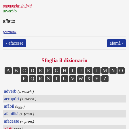
pronuncia: /aˈfajt/
avverbio
affatto
permalink
‹ afacesse
afamà ›
Sfoglia il dizionario
A
B
C
D
E
F
G
H
I
J
K
L
M
N
O
P
Q
R
S
T
U
V
W
X
Y
Z
adverb
(s. masch.)
aeropòrt
(s. masch.)
afàbil
(agg.)
afabilità
(s. femm.)
afacesse
(v. pron.)
afàit
(agg.)