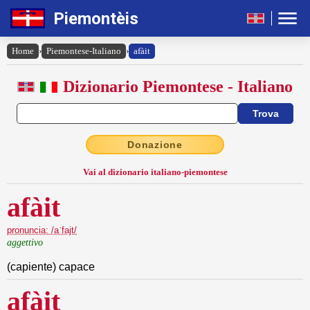
Piemontèis
Home
›
Piemontese-Italiano
›
afàit
Dizionario Piemontese - Italiano
Donazione
Vai al dizionario italiano-piemontese
afàit
pronuncia: /aˈfajt/
aggettivo
(capiente) capace
afàit