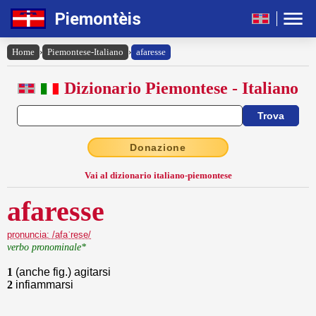
Piemontèis
Home
›
Piemontese-Italiano
›
afaresse
Dizionario Piemontese - Italiano
Donazione
Vai al dizionario italiano-piemontese
afaresse
pronuncia: /afaˈrese/
verbo pronominale*
1
(anche fig.) agitarsi
2
infiammarsi