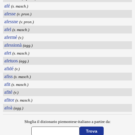
afé
(s. masch.)
afesse
(v. pron.)
afessne
(v. pron.)
afel
(s. masch.)
afermé
(v.)
afessionà
(agg.)
afet
(s. masch.)
afetuos
(agg.)
afidé
(v.)
afiss
(s. masch.)
afit
(s. masch.)
afité
(v.)
afitor
(s. masch.)
afoà
(agg.)
Sfoglia il dizionario piemontese-italiano a partire da: