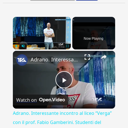
×
Now Playing
×
Play
Unmute
Fullscreen
Adrano. Interessante incontro al liceo “Verga” con il prof. Fabio Gamberini. Studenti del Linguistic
Play
Watch on
Video
Adrano. Interessante incontro al liceo “Verga”
con il prof. Fabio Gamberini. Studenti del