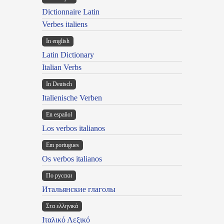
Dictionnaire Latin
Verbes italiens
In english
Latin Dictionary
Italian Verbs
In Deutsch
Italienische Verben
En español
Los verbos italianos
Em portugues
Os verbos italianos
По русски
Итальянские глаголы
Στα ελληνικά
Ιταλικό Λεξικό