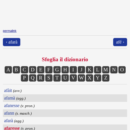
permalink
‹ afarà
afé ›
Sfoglia il dizionario
A
B
C
D
E
F
G
H
I
J
K
L
M
N
O
P
Q
R
S
T
U
V
W
X
Y
Z
afàit
(avv.)
afamà
(agg.)
afanesse
(v. pron.)
afann
(s. masch.)
afarà
(agg.)
afaresse
(v. pron.)