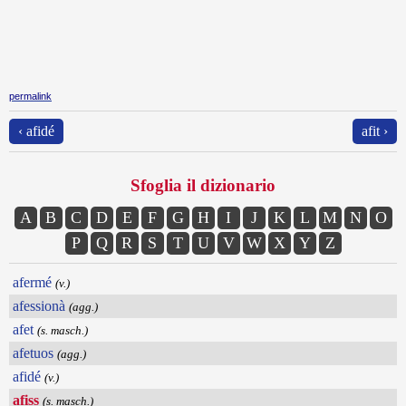
permalink
‹ afidé
afit ›
Sfoglia il dizionario
A
B
C
D
E
F
G
H
I
J
K
L
M
N
O
P
Q
R
S
T
U
V
W
X
Y
Z
afermé
(v.)
afessionà
(agg.)
afet
(s. masch.)
afetuos
(agg.)
afidé
(v.)
afiss
(s. masch.)