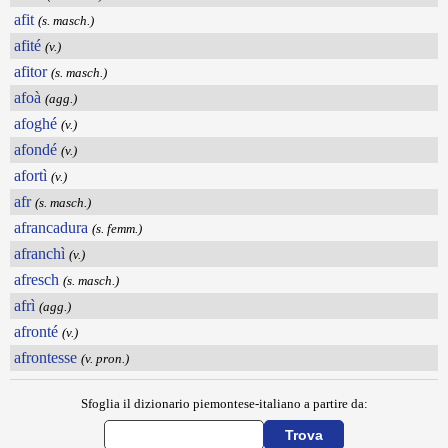
afit
(s. masch.)
afité
(v.)
afitor
(s. masch.)
afoà
(agg.)
afoghé
(v.)
afondé
(v.)
afortì
(v.)
afr
(s. masch.)
afrancadura
(s. femm.)
afranchì
(v.)
afresch
(s. masch.)
afrì
(agg.)
afronté
(v.)
afrontesse
(v. pron.)
Sfoglia il dizionario piemontese-italiano a partire da: