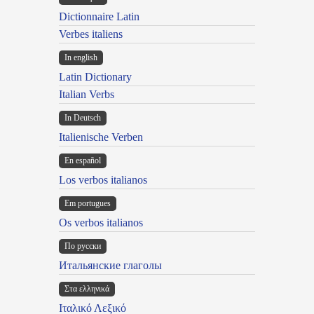
Dictionnaire Latin
Verbes italiens
In english
Latin Dictionary
Italian Verbs
In Deutsch
Italienische Verben
En español
Los verbos italianos
Em portugues
Os verbos italianos
По русски
Итальянские глаголы
Στα ελληνικά
Ιταλικό Λεξικό