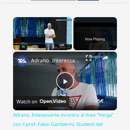
×
Now Playing
×
Play
Unmute
Fullscreen
Adrano. Interessante incontro al liceo “Verga” con il prof. Fabio Gamberini. Studenti del Linguistic
Play
Watch on
Video
Adrano. Interessante incontro al liceo “Verga”
con il prof. Fabio Gamberini. Studenti del