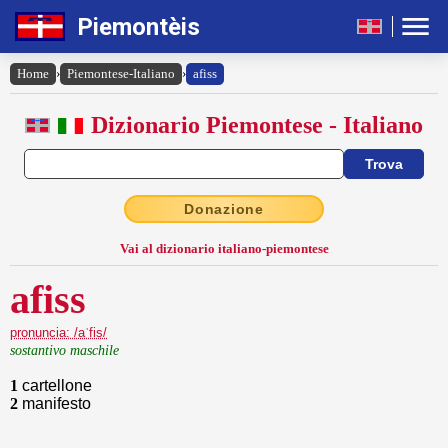
Piemontèis
Home
›
Piemontese-Italiano
›
afiss
Dizionario Piemontese - Italiano
Donazione
Vai al dizionario italiano-piemontese
afiss
pronuncia: /aˈfis/
sostantivo maschile
1
cartellone
2
manifesto