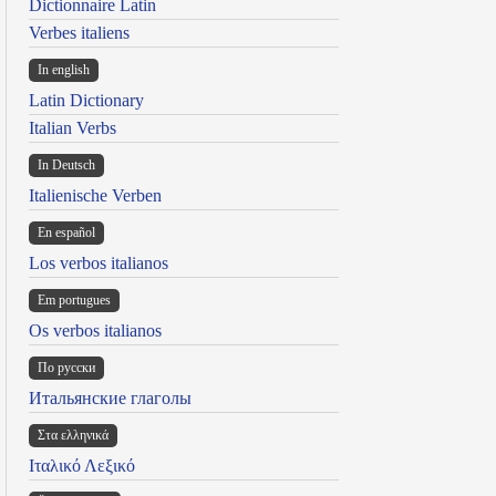
Dictionnaire Latin
Verbes italiens
In english
Latin Dictionary
Italian Verbs
In Deutsch
Italienische Verben
En español
Los verbos italianos
Em portugues
Os verbos italianos
По русски
Итальянские глаголы
Στα ελληνικά
Ιταλικό Λεξικό