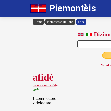
Piemontèis
Home
›
Piemontese-Italiano
›
afidé
Dizion
Vai al 
afidé
pronuncia: /afiˈde/
verbo
1
commettere
2
delegare