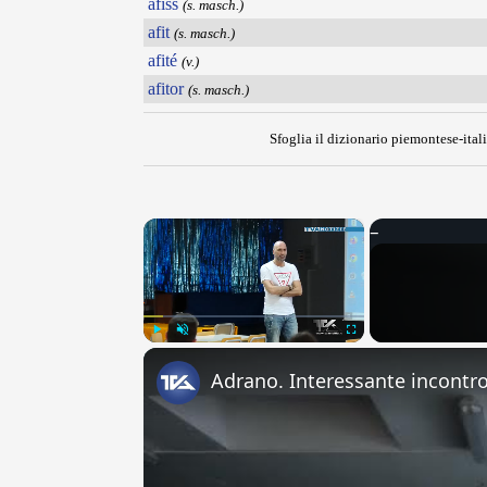
afiss
(s. masch.)
afit
(s. masch.)
afité
(v.)
afitor
(s. masch.)
Sfoglia il dizionario piemontese-itali
×
Play
Unmute
Fullscreen