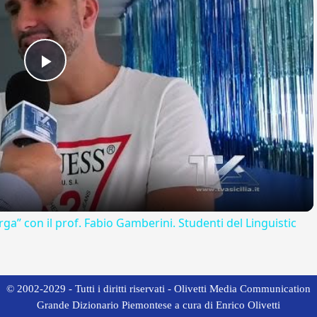
Play
Video
rga” con il prof. Fabio Gamberini. Studenti del Linguistic
© 2002-2029 - Tutti i diritti riservati - Olivetti Media Communication
Grande Dizionario Piemontese a cura di Enrico Olivetti