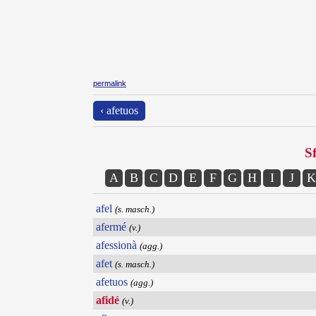
permalink
‹ afetuos
Sf
A
B
C
D
E
F
G
H
I
J
K
afel
(s. masch.)
afermé
(v.)
afessionà
(agg.)
afet
(s. masch.)
afetuos
(agg.)
afidé
(v.)