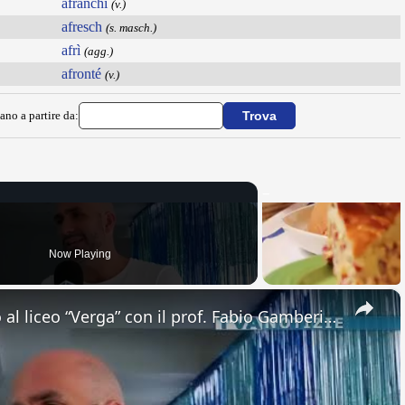
afranchì
(v.)
afresch
(s. masch.)
afrì
(agg.)
afronté
(v.)
ano a partire da:
Now Playing
×
Adrano. Interessante incontro al liceo “Verga” con il prof. Fabio Gamberini. Studenti del Linguistic