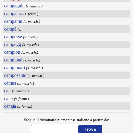
campagnin
(s. masch.)
campan-a
(s. femm.)
campanin
(s. masch.)
campé
(v.)
campesse
(v. pron.)
campegg
(s. masch.)
campion
(s. masch.)
campionà
(s. masch.)
campionari
(s. masch.)
camposanto
(s. masch.)
càmus
(s. masch.)
can
(s. masch.)
cana
(s. femm.)
canaja
(s. femm.)
Sfoglia il dizionario piemontese-italiano a partire da: