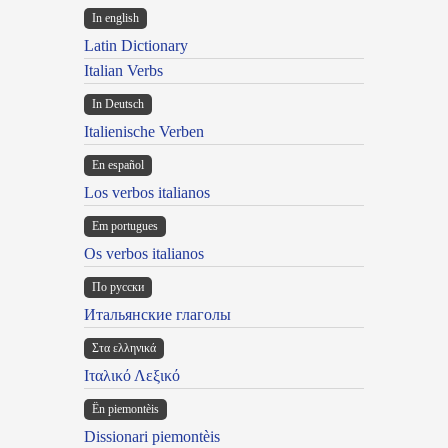
In english
Latin Dictionary
Italian Verbs
In Deutsch
Italienische Verben
En español
Los verbos italianos
Em portugues
Os verbos italianos
По русски
Итальянские глаголы
Στα ελληνικά
Ιταλικό Λεξικό
Ën piemontèis
Dissionari piemontèis