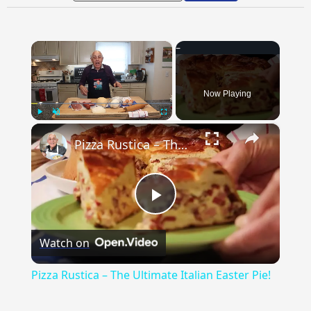
×
Now Playing
×
Play
Unmute
Fullscreen
Pizza Rustica – The Ultimate Italian Easter Pie!
Play
Watch on
Video
Pizza Rustica – The Ultimate Italian Easter Pie!