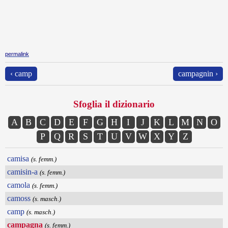
permalink
‹ camp
campagnin ›
Sfoglia il dizionario
A
B
C
D
E
F
G
H
I
J
K
L
M
N
O
P
Q
R
S
T
U
V
W
X
Y
Z
camisa
(s. femm.)
camisin-a
(s. femm.)
camola
(s. femm.)
camoss
(s. masch.)
camp
(s. masch.)
campagna
(s. femm.)