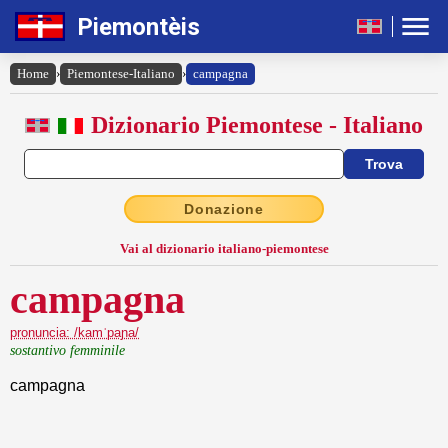
Piemontèis
Home
›
Piemontese-Italiano
›
campagna
Dizionario Piemontese - Italiano
Donazione
Vai al dizionario italiano-piemontese
campagna
pronuncia: /kamˈpaɲa/
sostantivo femminile
campagna