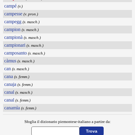
campé
(v.)
campesse
(v. pron.)
campegg
(s. masch.)
campion
(s. masch.)
campionà
(s. masch.)
campionari
(s. masch.)
camposanto
(s. masch.)
càmus
(s. masch.)
can
(s. masch.)
cana
(s. femm.)
canaja
(s. femm.)
canal
(s. masch.)
canal
(s. femm.)
canamìa
(s. femm.)
Sfoglia il dizionario piemontese-italiano a partire da: