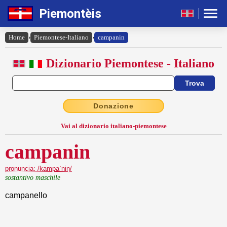
Piemontèis
Home
›
Piemontese-Italiano
›
campanin
Dizionario Piemontese - Italiano
Donazione
Vai al dizionario italiano-piemontese
campanin
pronuncia: /kampaˈniŋ/
sostantivo maschile
campanello