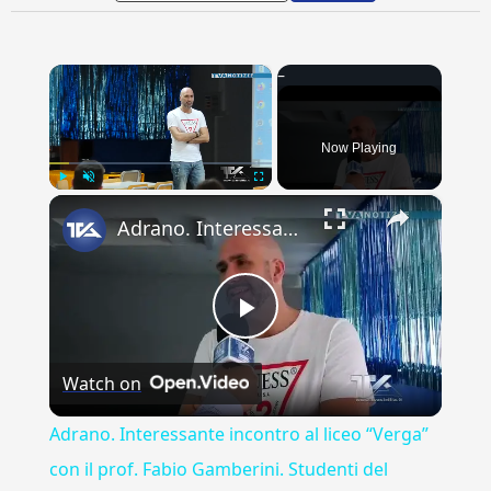
×
Now Playing
×
Play
Unmute
Fullscreen
Adrano. Interessante incontro al liceo “Verga” con il prof. Fabio Gamberini. Studenti del Linguistic
Play
Watch on
Video
Adrano. Interessante incontro al liceo “Verga”
con il prof. Fabio Gamberini. Studenti del