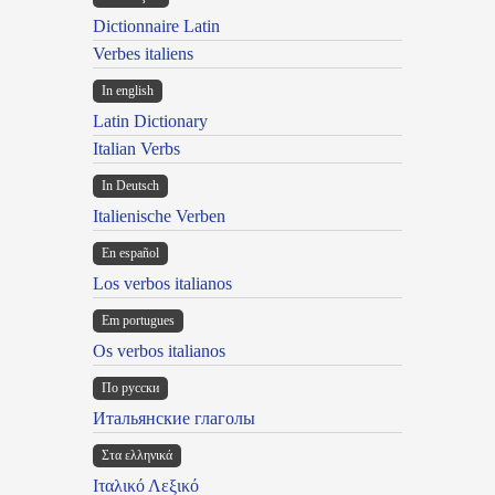
Dictionnaire Latin
Verbes italiens
In english
Latin Dictionary
Italian Verbs
In Deutsch
Italienische Verben
En español
Los verbos italianos
Em portugues
Os verbos italianos
По русски
Итальянские глаголы
Στα ελληνικά
Ιταλικό Λεξικό