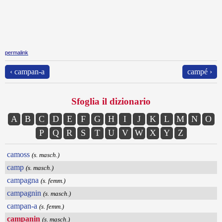
permalink
‹ campan-a
campé ›
Sfoglia il dizionario
A
B
C
D
E
F
G
H
I
J
K
L
M
N
O
P
Q
R
S
T
U
V
W
X
Y
Z
camoss
(s. masch.)
camp
(s. masch.)
campagna
(s. femm.)
campagnin
(s. masch.)
campan-a
(s. femm.)
campanin
(s. masch.)