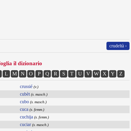
crudeltà ›
oglia il dizionario
L
M
N
O
P
Q
R
S
T
U
V
W
X
Y
Z
crussié
(v.)
cubèt
(s. masch.)
cubo
(s. masch.)
cuca
(s. femm.)
cuchija
(s. femm.)
cuciar
(s. masch.)