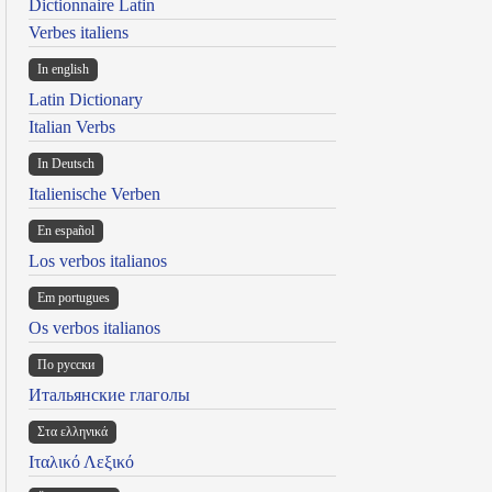
Dictionnaire Latin
Verbes italiens
In english
Latin Dictionary
Italian Verbs
In Deutsch
Italienische Verben
En español
Los verbos italianos
Em portugues
Os verbos italianos
По русски
Итальянские глаголы
Στα ελληνικά
Ιταλικό Λεξικό