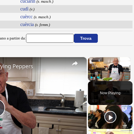
cuciarin
(s. masch.)
cudì
(v.)
cuèrcc
(s. masch.)
cuèrcia
(s. femm.)
ano a partire da:
×
×
rying Peppers
Play
Unmute
Fullsc
Now Playing
Play