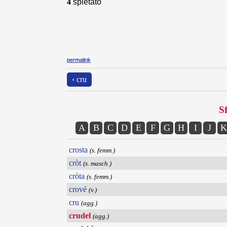
4
spietato
permalink
‹ cru
Sf
A
B
C
D
E
F
G
H
I
J
K
crosta
(s. femm.)
cròt
(s. masch.)
cròta
(s. femm.)
crové
(v.)
cru
(agg.)
crudel
(agg.)