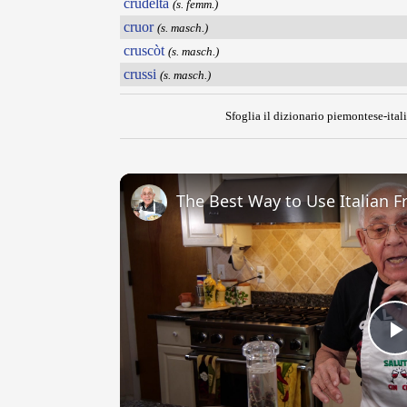
crudeltà
(s. femm.)
cruor
(s. masch.)
cruscòt
(s. masch.)
crussi
(s. masch.)
Sfoglia il dizionario piemontese-itali
The Best Way to Use Italian F