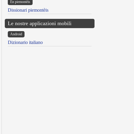
Ën piemontèis
Dissionari piemontèis
Le nostre applicazioni mobili
Android
Dizionario italiano
reen