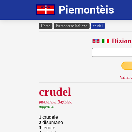
Piemontèis
Home
›
Piemontese-Italiano
›
crudel
Dizion
Vai al 
crudel
pronuncia: /kryˈdel/
aggettivo
1
crudele
2
disumano
3
feroce